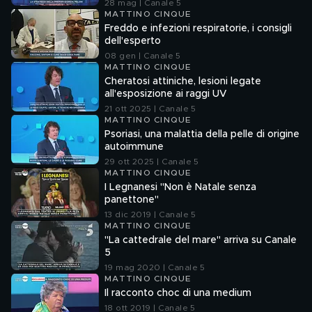
28 mag | Canale 5
MATTINO CINQUE
Freddo e infezioni respiratorie, i consigli
dell'esperto
08 gen | Canale 5
MATTINO CINQUE
Cheratosi attiniche, lesioni legate
all'esposizione ai raggi UV
21 ott 2025 | Canale 5
MATTINO CINQUE
Psoriasi, una malattia della pelle di origine
autoimmune
29 ott 2025 | Canale 5
MATTINO CINQUE
I Legnanesi "Non è Natale senza
panettone"
13 dic 2019 | Canale 5
MATTINO CINQUE
"La cattedrale del mare" arriva su Canale
5
19 mag 2020 | Canale 5
MATTINO CINQUE
Il racconto choc di una medium
18 ott 2019 | Canale 5