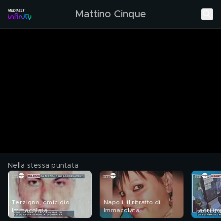
Mattino Cinque
Nella stessa puntata
Terzigno, omicidio
Napoli, il ritratto di
Immacolata
Immacolata
Ladri im