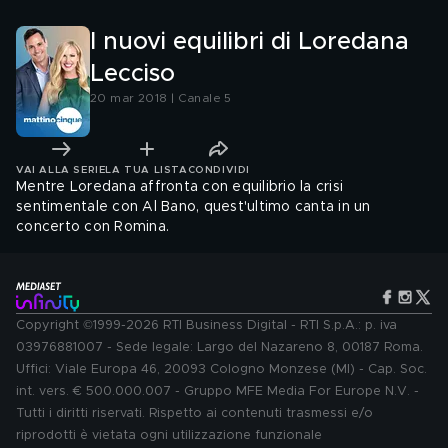
I nuovi equilibri di Loredana
Lecciso
20 mar 2018 | Canale 5
VAI ALLA SERIE
LA TUA LISTA
CONDIVIDI
Mentre Loredana affronta con equilibrio la crisi
sentimentale con Al Bano, quest'ultimo canta in un
concerto con Romina.
Copyright ©1999-2026 RTI Business Digital - RTI S.p.A.: p. iva
03976881007 - Sede legale: Largo del Nazareno 8, 00187 Roma.
Uffici: Viale Europa 46, 20093 Cologno Monzese (MI) - Cap. Soc.
int. vers. € 500.000.007 - Gruppo MFE Media For Europe N.V. -
Tutti i diritti riservati. Rispetto ai contenuti trasmessi e/o
riprodotti è vietata ogni utilizzazione funzionale