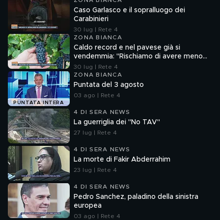
ZONA BIANCA
Caso Garlasco e il sopralluogo dei
Carabinieri
30 lug | Rete 4
ZONA BIANCA
Caldo record e nel pavese già si
vendemmia: "Rischiamo di avere meno
vino"
30 lug | Rete 4
ZONA BIANCA
Puntata del 3 agosto
03 ago | Rete 4
PUNTATA INTERA
4 DI SERA NEWS
La guerriglia dei "No TAV"
27 lug | Rete 4
4 DI SERA NEWS
La morte di Fakir Abderrahim
23 lug | Rete 4
4 DI SERA NEWS
Pedro Sanchez, paladino della sinistra
europea
03 ago | Rete 4