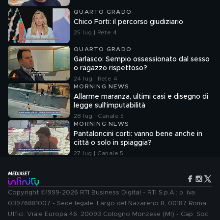
QUARTO GRADO
Chico Forti: il percorso giudiziario
25 lug | Rete 4
QUARTO GRADO
Garlasco: Sempio ossessionato dal sesso
o ragazzo rispettoso?
24 lug | Rete 4
MORNING NEWS
Allarme maranza, ultimi casi e disegno di
legge sull'imputabilità
28 lug | Canale 5
MORNING NEWS
Pantaloncini corti: vanno bene anche in
città o solo in spiaggia?
27 lug | Canale 5
Copyright ©1999-2026 RTI Business Digital - RTI S.p.A.: p. iva
03976881007 - Sede legale: Largo del Nazareno 8, 00187 Roma.
Uffici: Viale Europa 46, 20093 Cologno Monzese (MI) - Cap. Soc.