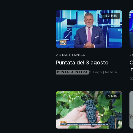
153 MIN
ZONA BIANCA
Z
Puntata del 3 agosto
C
i
03 ago | Rete 4
PUNTATA INTERA
c
0
3 MIN