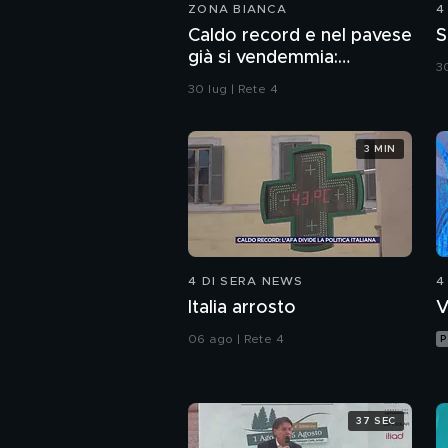
ZONA BIANCA
4
Caldo record e nel pavese
S
già si vendemmia:
30
"Rischiamo di avere meno
30 lug | Rete 4
vino"
3 MIN
4 DI SERA NEWS
4
Italia arrosto
V
06 ago | Rete 4
P
37 SEC