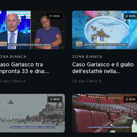
11 MIN
3 MIN
ONA BIANCA
ZONA BIANCA
aso Garlasco tra
Caso Garlasco e il giallo
mpronta 33 e dna:
dell'estathè nella
onsulenze a confronto
spazzatura
3 ago | Rete 4
03 ago | Rete 4
3 MIN
2 MIN