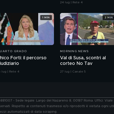
ragazzo rispettoso?
24 lug | Rete 4
1 MIN
2 MIN
UARTO GRADO
MORNING NEWS
hico Forti: il percorso
Val di Susa, scontri al
iudiziario
corteo No Tav
 lug | Rete 4
27 lug | Canale 5
76881007 - Sede legale: Largo del Nazareno 8, 00187 Roma. Uffici: Vial
ervati. Rispetto ai contenuti trasmessi e/o riprodotti è vietata ogni uti
 mezzi automatizzati di data scraping.