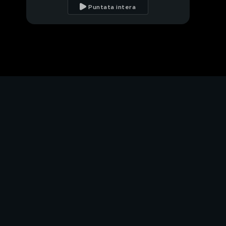
sono i numeri?
Puntata intera
Conte, nessun
pregiudizio su Draghi
In diretta dal Quirinale
Rischio di scissione nel
M5S?
Tutti con Draghi?
La protesta della
"montagna"
il libro di Enzo Muscia:
"La forza dell'esempio"