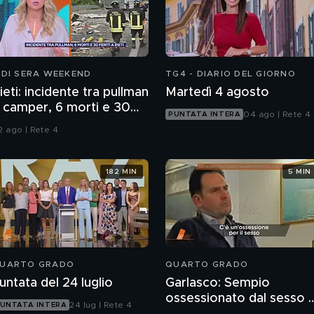
 DI SERA WEEKEND
TG4 - DIARIO DEL GIORNO
ieti: incidente tra pullman
Martedì 4 agosto
 camper, 6 morti e 30
04 ago | Rete 4
PUNTATA INTERA
eriti
2 ago | Rete 4
182 MIN
5 MIN
UARTO GRADO
QUARTO GRADO
untata del 24 luglio
Garlasco: Sempio
ossessionato dal sesso 
24 lug | Rete 4
UNTATA INTERA