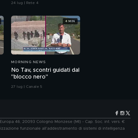
contaminazione sulle
24 lug | Rete 4
unghie?
4 MIN
MORNING NEWS
No Tav, scontri guidati dal
"blocco nero"
27 lug | Canale 5
e Europa 46, 20093 Cologno Monzese (MI) - Cap. Soc. int. vers. €
lizzazione funzionale all'addestramento di sistemi di intelligenza