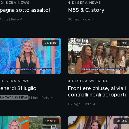
 DI SERA NEWS
4 DI SERA NEWS
pagna sotto assalto!
M5S & C. story
 lug | Rete 4
30 lug | Rete 4
55 MIN
1 MIN
 DI SERA NEWS
4 DI SERA WEEKEND
enerdì 31 luglio
Frontiere chiuse, al via i
controlli negli aeroporti
31 lug | Rete 4
UNTATA INTERA
02 ago | Rete 4
32 SEC
50 MIN