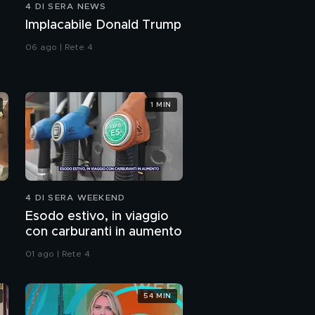
4 DI SERA NEWS
Le parole di un amico
Implacabile Donald Trump
di Benno
06 ago | Rete 4
Coniugi spariti, Benno e
Martina
1 MIN
L'AIRC e l'impegno per
i malati di cancro
Crostata con i biscotti
4 DI SERA WEEKEND
Esodo estivo, in viaggio
con carburanti in aumento
01 ago | Rete 4
54 MIN