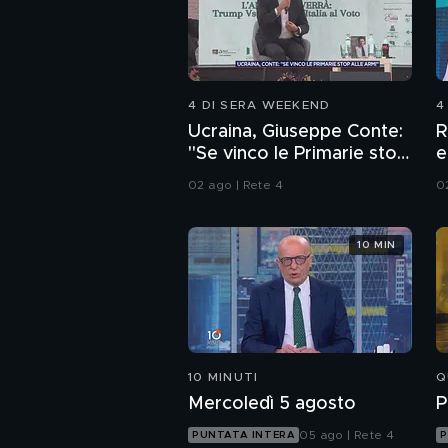
4 DI SERA WEEKEND
4
Ucraina, Giuseppe Conte:
R
"Se vinco le Primarie stop
e
alle armi"
f
02 ago | Rete 4
0
10 MIN
10 MINUTI
Q
Mercoledì 5 agosto
P
05 ago | Rete 4
PUNTATA INTERA
P