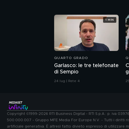
1 MIN
QUARTO GRADO
Q
Garlasco: le tre telefonate
C
di Sempio
g
24 lug | Rete 4
25
Copyright ©1999-2026 RTI Business Digital - RTI S.p.A.: p. iva 039
500.000.007 - Gruppo MFE Media For Europe N.V. - Tutti i diritti ris
artificiale generativa. È altresì fatto divieto espresso di utilizzare