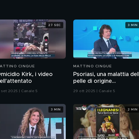
27 SEC
3 MIN
ATTINO CINQUE
MATTINO CINQUE
micidio Kirk, i video
Psoriasi, una malattia del
ell'attentato
pelle di origine
autoimmune
5 set 2025 | Canale 5
29 ott 2025 | Canale 5
3 MIN
2 MIN