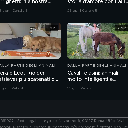
rrighetti: "La nostra
storia d'amore con Laur
ittoria più grande"
Chiatti"
3 gen | Canale 5
26 apr | Canale 5
1 MIN
2 MIN
ALLA PARTE DEGLI ANIMALI
DALLA PARTE DEGLI ANIMALI
era e Leo, i golden
Cavalli e asini: animali
etriever più scatenati del
molto intelligenti e
web
sensibili
5 gen | Rete 4
14 giu | Rete 4
76881007 - Sede legale: Largo del Nazareno 8, 00187 Roma. Uffici: Vial
ervati. Rispetto ai contenuti trasmessi e/o riprodotti è vietata ogni uti