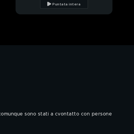
Governatore Regione
Puntata intera
Liguria
La denuncia degli
infermieri di Codogno
PROSSIMO VIDEO
Coronavirus: Le nuove
truffe agli anziani
Curiamo la pelle
Coronavirus: parla
l'esperto
Gli italiani bloccati dal
Coronavirus
o comunque sono stati a cvontatto con persone
Esclusivo: Palermo
l'assessore alla Sanità