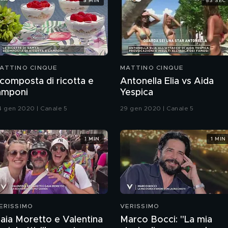
3 MIN
53 SEC
ATTINO CINQUE
MATTINO CINQUE
composta di ricotta e
Antonella Elia vs Aida
amponi
Yespica
4 gen 2020 | Canale 5
29 gen 2020 | Canale 5
1 MIN
1 MIN
ERISSIMO
VERISSIMO
aia Moretto e Valentina
Marco Bocci: "La mia