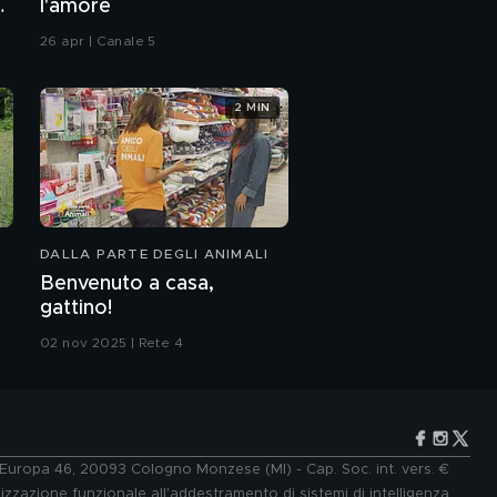
a
l'amore
26 apr | Canale 5
2 MIN
DALLA PARTE DEGLI ANIMALI
Benvenuto a casa,
gattino!
02 nov 2025 | Rete 4
e Europa 46, 20093 Cologno Monzese (MI) - Cap. Soc. int. vers. €
lizzazione funzionale all'addestramento di sistemi di intelligenza