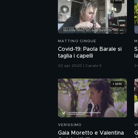
1 MIN
MATTINO CINQUE
M
Covid-19: Paola Barale si
S
taglia i capelli
l
02 apr 2020 | Canale 5
2
1 MIN
VERISSIMO
V
Gaia Moretto e Valentina
G