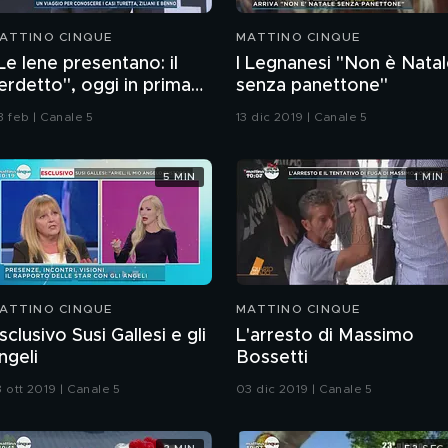
ATTINO CINQUE
MATTINO CINQUE
Le Iene presentano: il
I Legnanesi "Non è Nata
erdetto", oggi in prima
senza panettone"
erata su Italia 1
3 feb | Canale 5
13 dic 2019 | Canale 5
5 MIN
1 MIN
ATTINO CINQUE
MATTINO CINQUE
sclusivo Susi Gallesi e gli
L'arresto di Massimo
ngeli
Bossetti
3 ott 2019 | Canale 5
03 dic 2019 | Canale 5