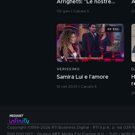
Arrighetti: "Le nostre
A
promesse"
v
03 gen | Canale 5
0
48 SEC
VERISSIMO
D
Samira Lui e l'amore
H
r
13 set 2025 | Canale 5
2
Copyright ©1999-2026 RTI Business Digital - RTI S.p.A.: p. iva 039
500.000.007 - Gruppo MFE Media For Europe N.V. - Tutti i diritti ris