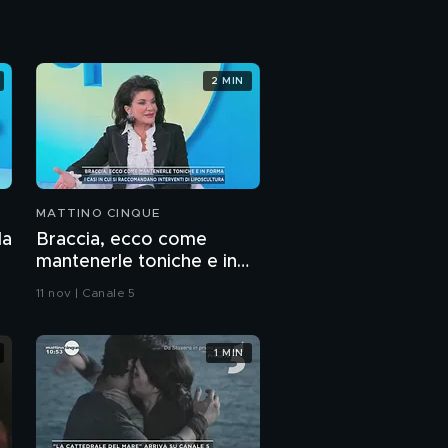
Prezzi pazzi per il
Coronavirus
2 MIN
Bocconcini agli spinaci
MATTINO CINQUE
la
Braccia, ecco come
mantenerle toniche e in
forma
11 nov | Canale 5
1 MIN