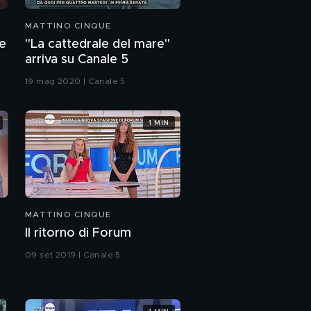
MATTINO CINQUE
le
"La cattedrale del mare"
arriva su Canale 5
19 mag 2020 | Canale 5
1 MIN
MATTINO CINQUE
Il ritorno di Forum
09 set 2019 | Canale 5