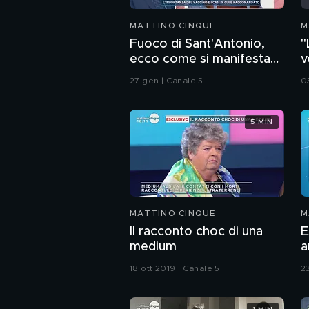
MATTINO CINQUE
M
Fuoco di Sant'Antonio,
"
ecco come si manifesta
v
l'herpes Zoster
s
27 gen | Canale 5
0
5 MIN
MATTINO CINQUE
M
Il racconto choc di una
E
medium
a
18 ott 2019 | Canale 5
2