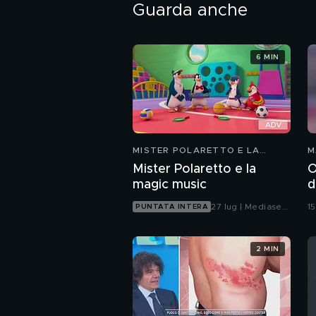
Guarda anche
6 MIN
MISTER POLARETTO E LA
M
MAGIC MUSIC
Mister Polaretto e la
O
magic music
d
27 lug | Mediaset
1
PUNTATA INTERA
Infinity
2 MIN