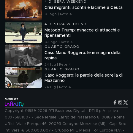
4 DI SERA WEEKEND
Crisi migranti, scontri e lacrime a Ceuta
01 ago | Rete 4
4 DI SERA WEEKEND
Metodo Trump: minacce di attacchi e
ripensamenti
02 ago | Rete 4
QUARTO GRADO
Caso Mario Roggero: le immagini della
rapina
24 lug | Rete 4
QUARTO GRADO
Caso Roggero: le parole della sorella di
Mazzarino
24 lug | Rete 4
Copyright ©1999-2026 RTI Business Digital - RTI S.p.A.: p. iva
03976881007 - Sede legale: Largo del Nazareno 8, 00187 Roma.
Uffici: Viale Europa 46, 20093 Cologno Monzese (MI) - Cap. Soc.
int. vers. € 500.000.007 - Gruppo MFE Media For Europe N.V. -