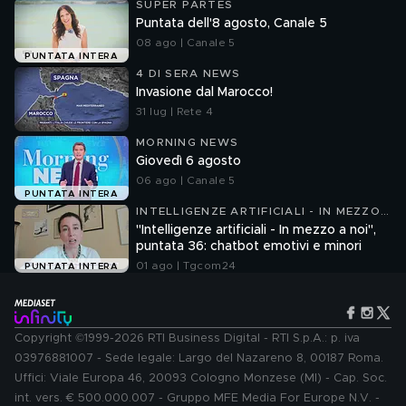
SUPER PARTES
Puntata dell'8 agosto, Canale 5
08 ago | Canale 5
PUNTATA INTERA
4 DI SERA NEWS
Invasione dal Marocco!
31 lug | Rete 4
MORNING NEWS
Giovedì 6 agosto
06 ago | Canale 5
PUNTATA INTERA
INTELLIGENZE ARTIFICIALI - IN MEZZO
A NOI
"Intelligenze artificiali - In mezzo a noi",
puntata 36: chatbot emotivi e minori
01 ago | Tgcom24
PUNTATA INTERA
Copyright ©1999-2026 RTI Business Digital - RTI S.p.A.: p. iva
03976881007 - Sede legale: Largo del Nazareno 8, 00187 Roma.
Uffici: Viale Europa 46, 20093 Cologno Monzese (MI) - Cap. Soc.
int. vers. € 500.000.007 - Gruppo MFE Media For Europe N.V. -