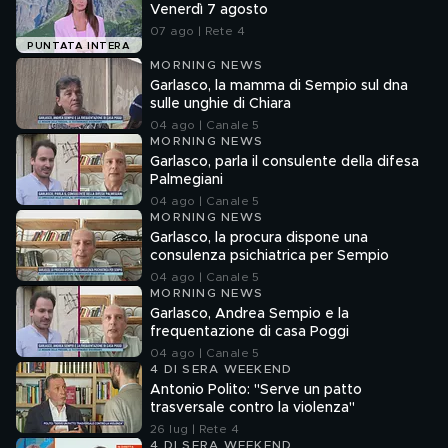
Venerdì 7 agosto
07 ago | Rete 4
PUNTATA INTERA
MORNING NEWS
Garlasco, la mamma di Sempio sul dna
sulle unghie di Chiara
04 ago | Canale 5
MORNING NEWS
Garlasco, parla il consulente della difesa
Palmegiani
04 ago | Canale 5
MORNING NEWS
Garlasco, la procura dispone una
consulenza psichiatrica per Sempio
04 ago | Canale 5
MORNING NEWS
Garlasco, Andrea Sempio e la
frequentazione di casa Poggi
04 ago | Canale 5
4 DI SERA WEEKEND
Antonio Polito: "Serve un patto
trasversale contro la violenza"
26 lug | Rete 4
4 DI SERA WEEKEND