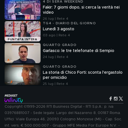
4 DI SERA WEEKEND
Fakir: 7 giorni dopo, si cerca la verità nei
video
26 lug | Rete 4
TG4 - DIARIO DEL GIORNO
Lunedì 3 agosto
03 ago | Rete 4
PUNTATA INTERA
QUARTO GRADO
Garlasco: le tre telefonate di Sempio
24 lug | Rete 4
QUARTO GRADO
La storia di Chico Forti: sconta l'ergastolo
per omicidio
25 lug | Rete 4
Copyright ©1999-2026 RTI Business Digital - RTI S.p.A.: p. iva
03976881007 - Sede legale: Largo del Nazareno 8, 00187 Roma.
Uffici: Viale Europa 46, 20093 Cologno Monzese (MI) - Cap. Soc.
int. vers. € 500.000.007 - Gruppo MFE Media For Europe N.V. -