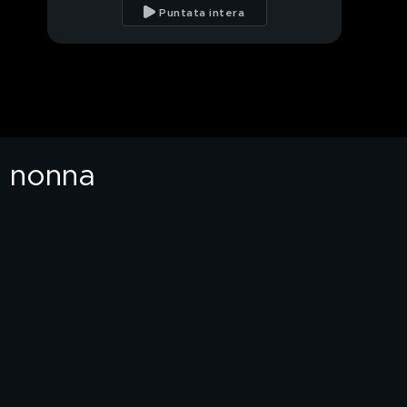
farmacia nel mirino dei
Puntata intera
ladri
Prima la rapina al
supermercato, poi il
cambio di abiti
Pavia, la pistola "spara
lacci" in dotazione agli
agenti
a nonna
Padre intesta alla figlia
la casa, lei lo sfratta e
la vende
Garlasco, ieri Marco
Poggi e Andrea
Sempio in procura a
Pavia
Garlasco, l'uscita di
Andrea Sempio dalla
Procura di Pavia
Garlasco, Sempio
intercettato in auto il