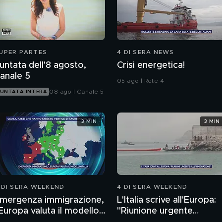
UPER PARTES
4 DI SERA NEWS
untata dell'8 agosto,
Crisi energetica!
anale 5
05 ago | Rete 4
08 ago | Canale 5
UNTATA INTERA
3 MIN
3 MIN
 DI SERA WEEKEND
4 DI SERA WEEKEND
mergenza immigrazione,
L'Italia scrive all'Europa:
'Europa valuta il modello
"Riunione urgente