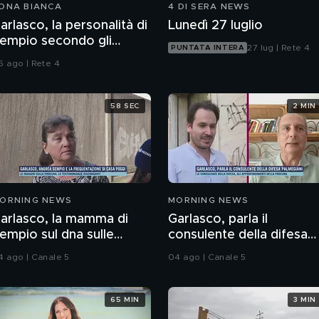
ONA BIANCA
4 DI SERA NEWS
arlasco, la personalità di
Lunedì 27 luglio
empio secondo gli
27 lug | Rete 4
PUNTATA INTERA
nquirenti
6 ago | Rete 4
58 SEC
2 MIN
ORNING NEWS
MORNING NEWS
arlasco, la mamma di
Garlasco, parla il
empio sul dna sulle
consulente della difesa
nghie di Chiara
Palmegiani
4 ago | Canale 5
04 ago | Canale 5
65 MIN
3 MIN