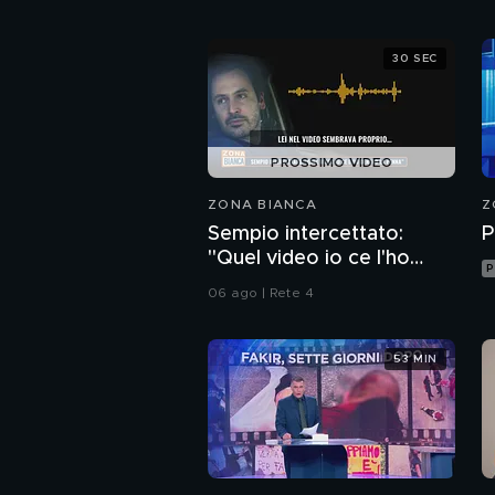
30 SEC
PROSSIMO VIDEO
ZONA BIANCA
Z
Sempio intercettato:
P
"Quel video io ce l'ho
P
dentro la penna"
06 ago | Rete 4
53 MIN