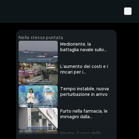
Nella stessa puntata
Medioriente, la
battaglia navale sullo
Stretto di Hormuz
L'aumento dei costi e i
rincari per i
consumatori
Tempo instabile, nuova
perturbazione in arrivo
Furto nella farmacia, le
immagini dalla
telecamera
Mestre, il caso della