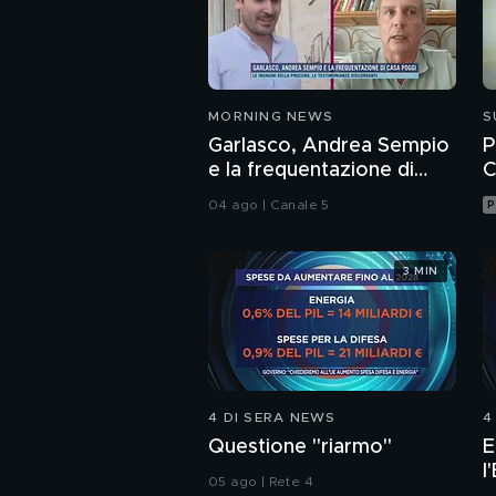
MORNING NEWS
S
Garlasco, Andrea Sempio
P
e la frequentazione di
C
casa Poggi
04 ago | Canale 5
P
3 MIN
4 DI SERA NEWS
4
Questione "riarmo"
E
l
05 ago | Rete 4