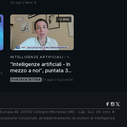
01 ago | Rete 4
12 MIN
INTELLIGENZE ARTIFICIALI - IN
MEZZO A NOI
"Intelligenze artificiali - In
mezzo a noi", puntata 36:
 5
chatbot emotivi e minori
01 ago | Tgcom24
PUNTATA INTERA
e Europa 46, 20093 Cologno Monzese (MI) - Cap. Soc. int. vers. €
lizzazione funzionale all'addestramento di sistemi di intelligenza