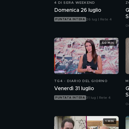
4 DI SERA WEEKEND
Z
Domenica 26 luglio
G
S
26 lug | Rete 4
PUNTATA INTERA
i
0
50 MIN
TG4 - DIARIO DEL GIORNO
M
Venerdì 31 luglio
G
S
31 lug | Rete 4
PUNTATA INTERA
u
0
1 MIN