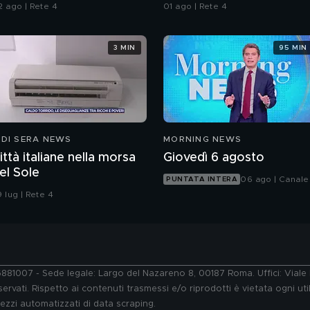
talia
sull'immigrazione"
2 ago | Rete 4
01 ago | Rete 4
3 MIN
95 MIN
 DI SERA NEWS
MORNING NEWS
ittà italiane nella morsa
Giovedì 6 agosto
el Sole
06 ago | Canale
PUNTATA INTERA
 lug | Rete 4
76881007 - Sede legale: Largo del Nazareno 8, 00187 Roma. Uffici: Vial
ervati. Rispetto ai contenuti trasmessi e/o riprodotti è vietata ogni uti
 mezzi automatizzati di data scraping.