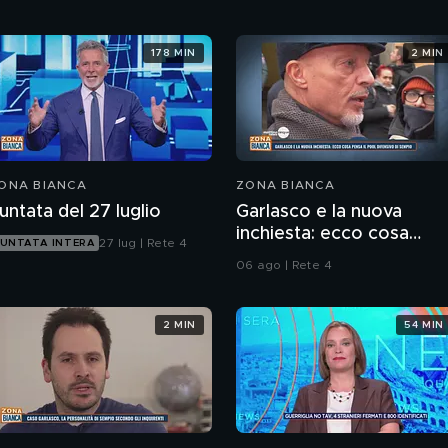
178 MIN
2 MIN
ONA BIANCA
ZONA BIANCA
untata del 27 luglio
Garlasco e la nuova
inchiesta: ecco cosa
27 lug | Rete 4
UNTATA INTERA
pensa il pool difensivo di
06 ago | Rete 4
Sempio
2 MIN
54 MIN