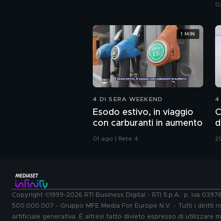
I
0
1 MIN
4 DI SERA WEEKEND
4
Esodo estivo, in viaggio
C
con carburanti in aumento
d
01 ago | Rete 4
29
Copyright ©1999-2026 RTI Business Digital - RTI S.p.A.: p. iva 039
500.000.007 - Gruppo MFE Media For Europe N.V. - Tutti i diritti ris
artificiale generativa. È altresì fatto divieto espresso di utilizzare