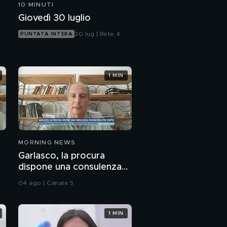
10 MINUTI
Garlasco, il killer
Giovedì 30 luglio
potrebbe essere
fuggito dal retro?
30 lug | Rete 4
PUNTATA INTERA
Garlasco, dal retro di
casa Poggi a casa
della nonna
1 MIN
MORNING NEWS
Garlasco, la procura
dispone una consulenza
psichiatrica per Sempio
04 ago | Canale 5
1 MIN