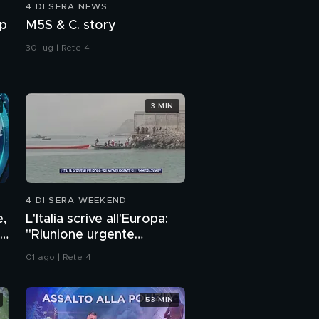
4 DI SERA NEWS
Covid , gli irresponsabili
mp
M5S & C. story
30 lug | Rete 4
I medici e la battaglia
al Covid
3 MIN
Fregola con cozze e
carciofi
"Auguri!" Francesco
Vecchi
4 DI SERA WEEKEND
e,
L'Italia scrive all'Europa:
"Riunione urgente
sull'immigrazione"
01 ago | Rete 4
53 MIN