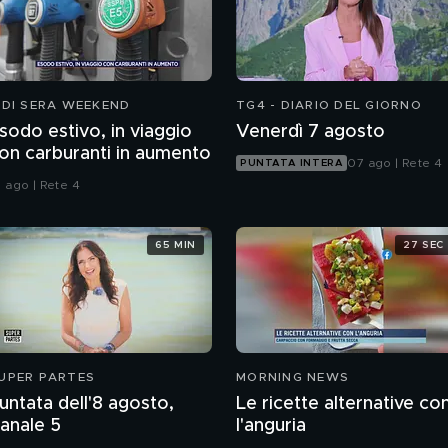
 DI SERA WEEKEND
TG4 - DIARIO DEL GIORNO
sodo estivo, in viaggio
Venerdì 7 agosto
on carburanti in aumento
07 ago | Rete 4
PUNTATA INTERA
1 ago | Rete 4
65 MIN
27 SEC
UPER PARTES
MORNING NEWS
untata dell'8 agosto,
Le ricette alternative co
anale 5
l'anguria