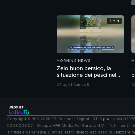
P
7 MIN
MORNING NEWS
M
Zelo buon persico, la
L
situazione dei pesci nel
p
laghetto
c
07 ago | Canale 5
0
Copyright ©1999-2026 RTI Business Digital - RTI S.p.A.: p. iva 039
500.000.007 - Gruppo MFE Media For Europe N.V. - Tutti i diritti ris
artificiale generativa. È altresì fatto divieto espresso di utilizzare