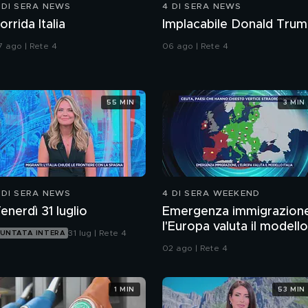
 DI SERA NEWS
4 DI SERA NEWS
orrida Italia
Implacabile Donald Tru
7 ago | Rete 4
06 ago | Rete 4
55 MIN
3 MIN
 DI SERA NEWS
4 DI SERA WEEKEND
enerdì 31 luglio
Emergenza immigrazion
l'Europa valuta il modello
31 lug | Rete 4
UNTATA INTERA
Italia
02 ago | Rete 4
1 MIN
53 MIN