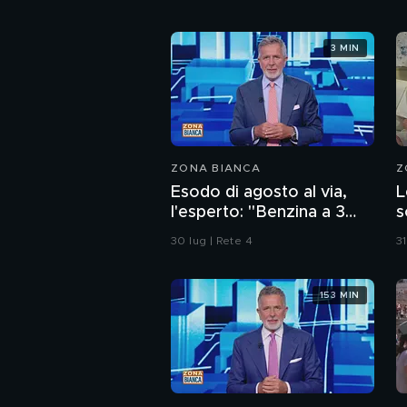
3 MIN
ZONA BIANCA
Z
Esodo di agosto al via,
L
l'esperto: "Benzina a 3
s
euro? Non lo escludo"
C
30 lug | Rete 4
31
s
a
153 MIN