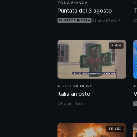
ZONA BIANCA
4
Puntata del 3 agosto
T
03 ago | Rete 4
0
PUNTATA INTERA
3 MIN
4 DI SERA NEWS
4
Italia arrosto
V
06 ago | Rete 4
P
55 SEC