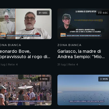
31 SEC
30 SEC
ONA BIANCA
ZONA BIANCA
eonardo Bove,
Garlasco, la madre di
opravvissuto al rogo di
Andrea Sempio: "Mio
rans-Montana, la
marito quando parla
 lug | Rete 4
31 lug | Rete 4
quadra di calcio: "Ti
ricama sulle cose"
spettiamo"
3 MIN
3 MIN