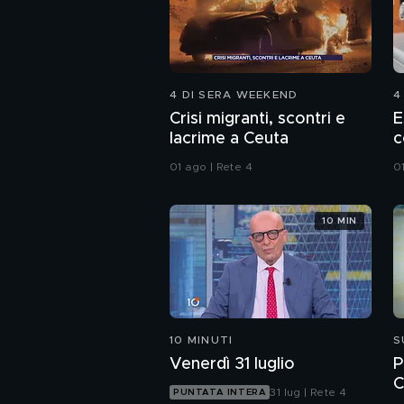
4 DI SERA WEEKEND
4
Crisi migranti, scontri e
E
lacrime a Ceuta
c
01 ago | Rete 4
0
10 MIN
10 MINUTI
S
Venerdì 31 luglio
P
C
31 lug | Rete 4
PUNTATA INTERA