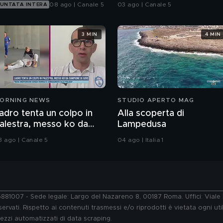
08 ago | Canale 5
03 ago | Canale 5
UNTATA INTERA
3 MIN
4 MIN
ORNING NEWS
STUDIO APERTO MAG
adro tenta un colpo in
Alla scoperta di
alestra, messo ko da
Lampedusa
ampione di judo
3 ago | Canale 5
04 ago | Italia 1
76881007 - Sede legale: Largo del Nazareno 8, 00187 Roma. Uffici: Vial
ervati. Rispetto ai contenuti trasmessi e/o riprodotti è vietata ogni uti
 mezzi automatizzati di data scraping.