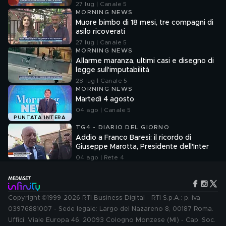
27 lug | Canale 5
MORNING NEWS
Muore bimbo di 18 mesi, tre compagni di
asilo ricoverati
27 lug | Canale 5
MORNING NEWS
Allarme maranza, ultimi casi e disegno di
legge sull'imputabilità
28 lug | Canale 5
MORNING NEWS
Martedì 4 agosto
04 ago | Canale 5
PUNTATA INTERA
TG4 - DIARIO DEL GIORNO
Addio a Franco Baresi: il ricordo di
Giuseppe Marotta, Presidente dell'Inter
04 ago | Rete 4
Copyright ©1999-2026 RTI Business Digital - RTI S.p.A.: p. iva
03976881007 - Sede legale: Largo del Nazareno 8, 00187 Roma.
Uffici: Viale Europa 46, 20093 Cologno Monzese (MI) - Cap. Soc.