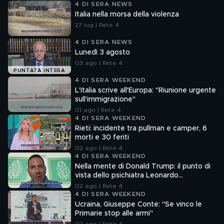
4 DI SERA NEWS
Italia nella morsa della violenza
27 lug | Rete 4
4 DI SERA NEWS
Lunedì 3 agosto
03 ago | Rete 4
PUNTATA INTERA
4 DI SERA WEEKEND
L'Italia scrive all'Europa: "Riunione urgente
sull'immigrazione"
01 ago | Rete 4
4 DI SERA WEEKEND
Rieti: incidente tra pullman e camper, 6
morti e 30 feriti
02 ago | Rete 4
4 DI SERA WEEKEND
Nella mente di Donald Trump: il punto di
vista dello psichiatra Leonardo
Mendolicchio
02 ago | Rete 4
4 DI SERA WEEKEND
Ucraina, Giuseppe Conte: "Se vinco le
Primarie stop alle armi"