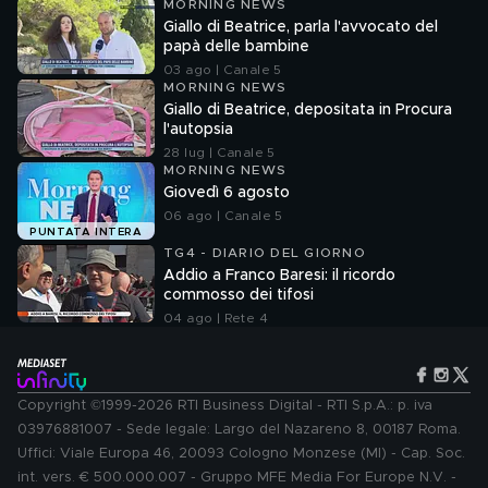
MORNING NEWS
Giallo di Beatrice, parla l'avvocato del
papà delle bambine
03 ago | Canale 5
MORNING NEWS
Giallo di Beatrice, depositata in Procura
l'autopsia
28 lug | Canale 5
MORNING NEWS
Giovedì 6 agosto
06 ago | Canale 5
PUNTATA INTERA
TG4 - DIARIO DEL GIORNO
Addio a Franco Baresi: il ricordo
commosso dei tifosi
04 ago | Rete 4
Copyright ©1999-2026 RTI Business Digital - RTI S.p.A.: p. iva
03976881007 - Sede legale: Largo del Nazareno 8, 00187 Roma.
Uffici: Viale Europa 46, 20093 Cologno Monzese (MI) - Cap. Soc.
int. vers. € 500.000.007 - Gruppo MFE Media For Europe N.V. -