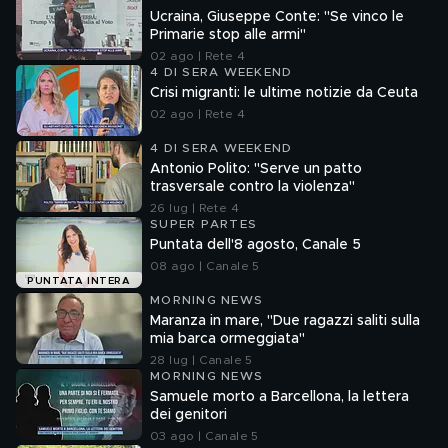
Ucraina, Giuseppe Conte: "Se vinco le
Primarie stop alle armi"
02 ago | Rete 4
4 DI SERA WEEKEND
Crisi migranti: le ultime notizie da Ceuta
02 ago | Rete 4
4 DI SERA WEEKEND
Antonio Polito: "Serve un patto
trasversale contro la violenza"
26 lug | Rete 4
SUPER PARTES
Puntata dell'8 agosto, Canale 5
08 ago | Canale 5
PUNTATA INTERA
MORNING NEWS
Maranza in mare, "Due ragazzi saliti sulla
mia barca ormeggiata"
28 lug | Canale 5
MORNING NEWS
Samuele morto a Barcellona, la lettera
dei genitori
03 ago | Canale 5