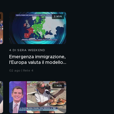
Polpette di pollo al
profumo di
finocchietto
3 MIN
4 DI SERA WEEKEND
Emergenza immigrazione,
l'Europa valuta il modello
Italia
02 ago | Rete 4
1 MIN