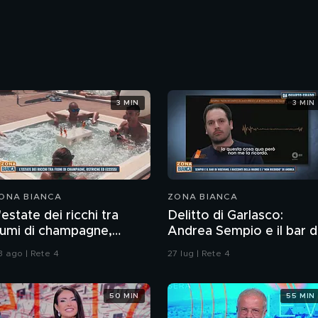
3 MIN
3 MIN
ONA BIANCA
ZONA BIANCA
'estate dei ricchi tra
Delitto di Garlasco:
iumi di champagne,
Andrea Sempio e il bar d
striche ed eccessi
Vigevano e i racconti
3 ago | Rete 4
27 lug | Rete 4
della madre
50 MIN
55 MIN