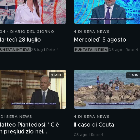
G4 - DIARIO DEL GIORNO
4 DI SERA NEWS
artedì 28 luglio
Mercoledì 5 agosto
28 lug | Rete 4
05 ago | Rete 4
UNTATA INTERA
PUNTATA INTERA
3 MIN
3 MIN
 DI SERA NEWS
4 DI SERA NEWS
atteo Piantedosi: "C'è
Il caso di Ceuta
n pregiudizio nei
03 ago | Rete 4
onfronti della polizia"