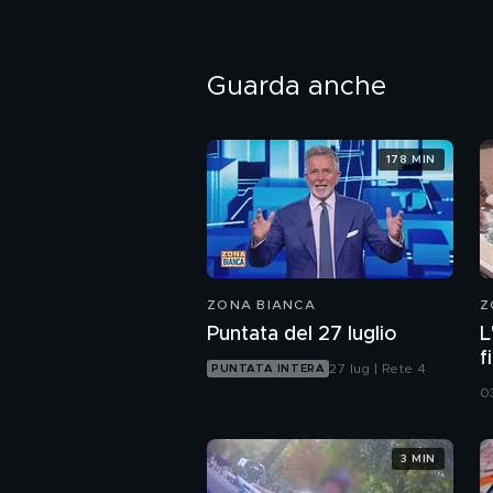
Guarda anche
178 MIN
ZONA BIANCA
Z
Puntata del 27 luglio
L
f
27 lug | Rete 4
PUNTATA INTERA
o
0
3 MIN