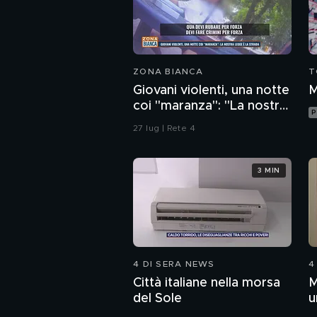
ZONA BIANCA
T
Giovani violenti, una notte
M
coi "maranza": "La nostra
P
legge è la strada"
27 lug | Rete 4
3 MIN
4 DI SERA NEWS
4
Città italiane nella morsa
M
del Sole
u
c