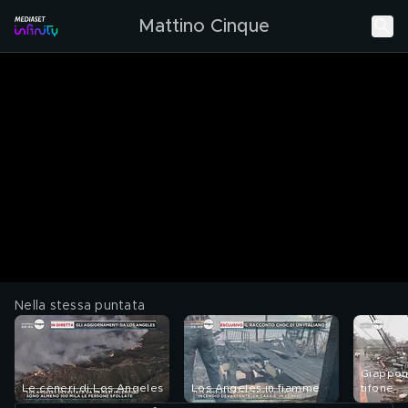
Mattino Cinque
Nella stessa puntata
Giappon
Le ceneri di Los Angeles
Los Angeles in fiamme
tifone