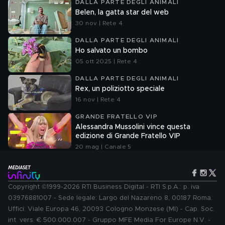
DALLA PARTE DEGLI ANIMALI
Belen, la gatta star del web
30 nov | Rete 4
DALLA PARTE DEGLI ANIMALI
Ho salvato un bombo
05 ott 2025 | Rete 4
DALLA PARTE DEGLI ANIMALI
Rex, un poliziotto speciale
16 nov | Rete 4
GRANDE FRATELLO VIP
Alessandra Mussolini vince questa
edizione di Grande Fratello VIP
20 mag | Canale 5
Copyright ©1999-2026 RTI Business Digital - RTI S.p.A.: p. iva
03976881007 - Sede legale: Largo del Nazareno 8, 00187 Roma.
Uffici: Viale Europa 46, 20093 Cologno Monzese (MI) - Cap. Soc.
int. vers. € 500.000.007 - Gruppo MFE Media For Europe N.V. -