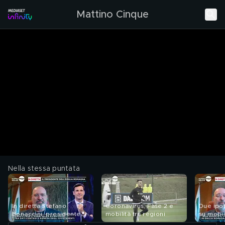
Mattino Cinque
Nella stessa puntata
In diretta Stefano
Coronavirus, Fase 2 e
Due ipo
Bonaccini, presidente
mobilità tra regioni
su mobil
dell'Emilia Romagna
apertur