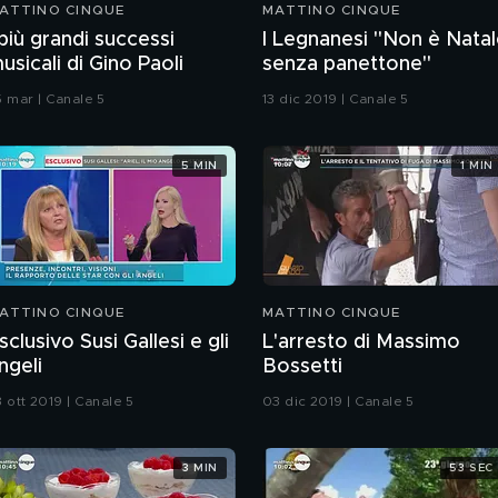
ATTINO CINQUE
MATTINO CINQUE
 più grandi successi
I Legnanesi "Non è Nata
usicali di Gino Paoli
senza panettone"
5 mar | Canale 5
13 dic 2019 | Canale 5
5 MIN
1 MIN
ATTINO CINQUE
MATTINO CINQUE
sclusivo Susi Gallesi e gli
L'arresto di Massimo
ngeli
Bossetti
3 ott 2019 | Canale 5
03 dic 2019 | Canale 5
3 MIN
53 SEC