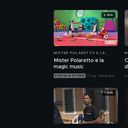
6 MIN
MISTER POLARETTO E LA
M
MAGIC MUSIC
Mister Polaretto e la
C
magic music
d
27 lug | Mediaset
2
PUNTATA INTERA
Infinity
1 MIN