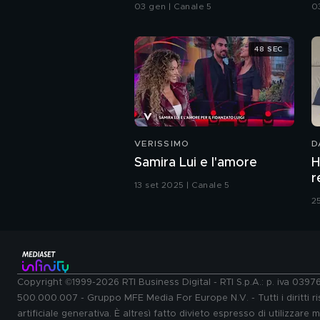
vittoria più grande"
p
03 gen | Canale 5
0
48 SEC
VERISSIMO
D
Samira Lui e l'amore
H
r
13 set 2025 | Canale 5
2
Copyright ©1999-2026 RTI Business Digital - RTI S.p.A.: p. iva 039
500.000.007 - Gruppo MFE Media For Europe N.V. - Tutti i diritti ris
artificiale generativa. È altresì fatto divieto espresso di utilizzare