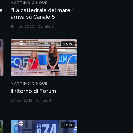
MATTINO CINQUE
le
"La cattedrale del mare"
arriva su Canale 5
19 mag 2020 | Canale 5
1 MIN
MATTINO CINQUE
Il ritorno di Forum
09 set 2019 | Canale 5
1 MIN