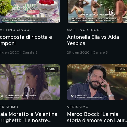
ATTINO CINQUE
MATTINO CINQUE
composta di ricotta e
Antonella Elia vs Aida
amponi
Yespica
4 gen 2020 | Canale 5
29 gen 2020 | Canale 5
1 MIN
1 MIN
ERISSIMO
VERISSIMO
aia Moretto e Valentina
Marco Bocci: "La mia
rrighetti: "Le nostre
storia d'amore con Laur