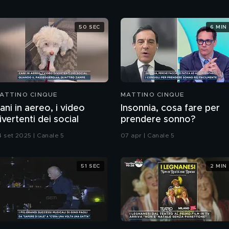
50 SEC
6 MIN
ATTINO CINQUE
MATTINO CINQUE
ani in aereo, i video
Insonnia, cosa fare per
ivertenti dei social
prendere sonno?
4 set 2025 | Canale 5
07 apr | Canale 5
51 SEC
2 MIN