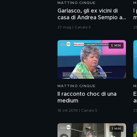
MATTINO CINQUE
M
Garlasco, gli ex vicini di
I
casa di Andrea Sempio a
m
Voghera
27 mag | Canale 5
2
5 MIN
MATTINO CINQUE
M
Il racconto choc di una
E
medium
a
18 ott 2019 | Canale 5
2
1 MIN