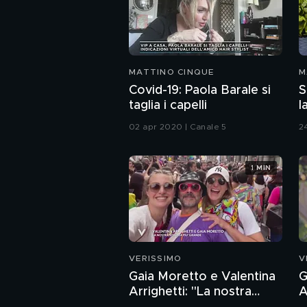
MATTINO CINQUE
M
Covid-19: Paola Barale si
S
taglia i capelli
l
02 apr 2020 | Canale 5
2
1 MIN
VERISSIMO
V
Gaia Moretto e Valentina
G
Arrighetti: "La nostra
A