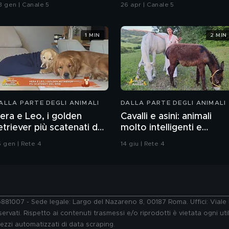
romesse"
Chiatti"
3 gen | Canale 5
26 apr | Canale 5
1 MIN
2 MIN
ALLA PARTE DEGLI ANIMALI
DALLA PARTE DEGLI ANIMALI
era e Leo, i golden
Cavalli e asini: animali
etriever più scatenati del
molto intelligenti e
web
sensibili
5 gen | Rete 4
14 giu | Rete 4
76881007 - Sede legale: Largo del Nazareno 8, 00187 Roma. Uffici: Vial
ervati. Rispetto ai contenuti trasmessi e/o riprodotti è vietata ogni uti
 mezzi automatizzati di data scraping.