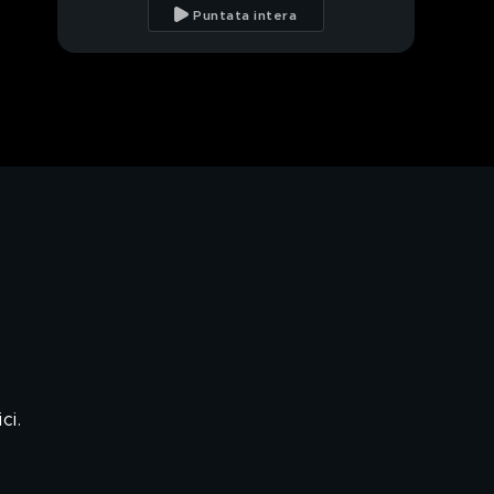
c'è parità
Puntata intera
Stretta sui furbetti del
reddito
Curare la psoriasi
Cristian Imparato e i
ritocchini
I giovanissimi dal
chirurgo estetico
Chirurgia plastica: la
storia di Giorgia
ci.
Jasmine, i ritocchini per
sentirsi più femmina