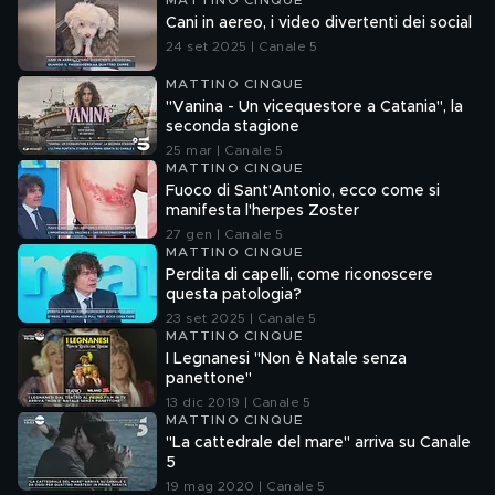
MATTINO CINQUE
Cani in aereo, i video divertenti dei social
24 set 2025 | Canale 5
MATTINO CINQUE
"Vanina - Un vicequestore a Catania", la
seconda stagione
25 mar | Canale 5
MATTINO CINQUE
Fuoco di Sant'Antonio, ecco come si
manifesta l'herpes Zoster
27 gen | Canale 5
MATTINO CINQUE
Perdita di capelli, come riconoscere
questa patologia?
23 set 2025 | Canale 5
MATTINO CINQUE
I Legnanesi "Non è Natale senza
panettone"
13 dic 2019 | Canale 5
MATTINO CINQUE
"La cattedrale del mare" arriva su Canale
5
19 mag 2020 | Canale 5