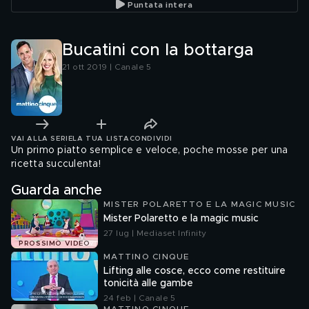
Puntata intera
Bucatini con la bottarga
21 ott 2019 | Canale 5
VAI ALLA SERIE
LA TUA LISTA
CONDIVIDI
Un primo piatto semplice e veloce, poche mosse per una
ricetta succulenta!
Guarda anche
MISTER POLARETTO E LA MAGIC MUSIC
Mister Polaretto e la magic music
27 lug | Mediaset Infinity
PROSSIMO VIDEO
MATTINO CINQUE
Lifting alle cosce, ecco come restituire
tonicità alle gambe
24 feb | Canale 5