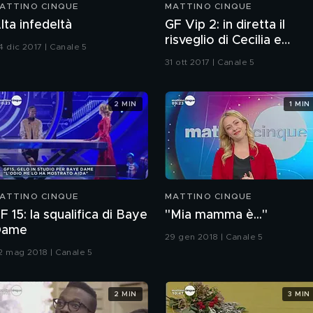
ATTINO CINQUE
MATTINO CINQUE
lta infedeltà
GF Vip 2: in diretta il
risveglio di Cecilia e
4 dic 2017 | Canale 5
Ignazio
31 ott 2017 | Canale 5
2 MIN
1 MIN
ATTINO CINQUE
MATTINO CINQUE
F 15: la squalifica di Baye
"Mia mamma è..."
Dame
29 gen 2018 | Canale 5
2 mag 2018 | Canale 5
2 MIN
3 MIN