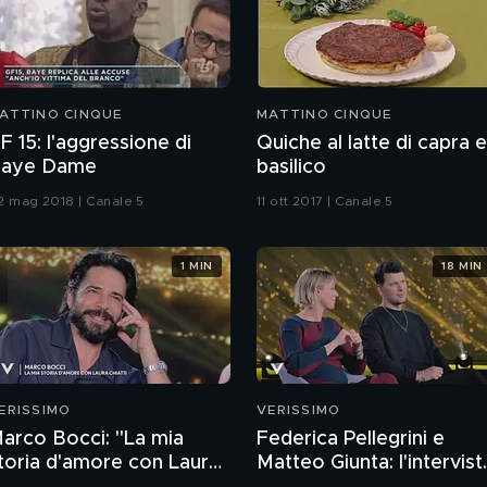
ATTINO CINQUE
MATTINO CINQUE
F 15: l'aggressione di
Quiche al latte di capra e
aye Dame
basilico
2 mag 2018 | Canale 5
11 ott 2017 | Canale 5
1 MIN
18 MIN
ERISSIMO
VERISSIMO
arco Bocci: "La mia
Federica Pellegrini e
toria d'amore con Laura
Matteo Giunta: l'intervist