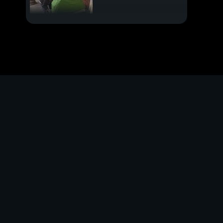
Marianna Madia: il
reddito d'inclusione
La squadra di Di Maio
Verso il voto di
domenica
Danilo Toninelli
Montecarlo Film
festival
Allerta meteo