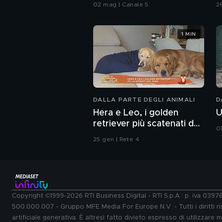
maltrattate da mio padre"
C
02 mag | Canale 5
2
1 MIN
DALLA PARTE DEGLI ANIMALI
D
Hera e Leo, i golden
U
retriever più scatenati del
0
web
25 gen | Rete 4
Copyright ©1999-2026 RTI Business Digital - RTI S.p.A.: p. iva 039
500.000.007 - Gruppo MFE Media For Europe N.V. - Tutti i diritti ris
artificiale generativa. È altresì fatto divieto espresso di utilizzare