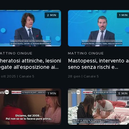
2 MIN
1 MIN
ATTINO CINQUE
MATTINO CINQUE
heratosi attiniche, lesioni
Mastopessi, intervento a
egate all'esposizione ai
seno senza rischi e
aggi UV
controindicazioni
 ott 2025 | Canale 5
28 gen | Canale 5
1 MIN
5 MIN