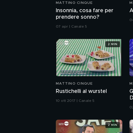
MATTINO CINQUE
M
Insonnia, cosa fare per
A
prendere sonno?
0
07 apr | Canale 5
2 MIN
MATTINO CINQUE
M
Rustichelli al wurstel
G
10 ott 2017 | Canale 5
0
2 MIN