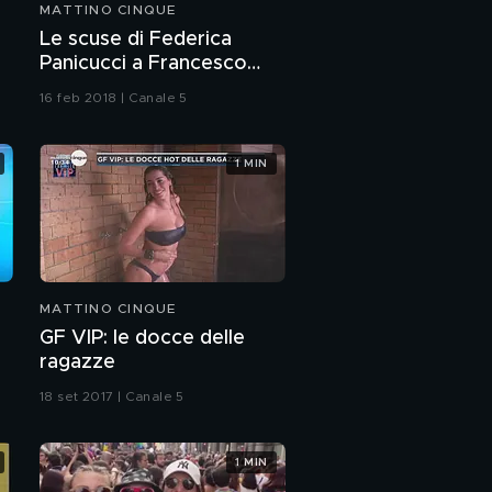
MATTINO CINQUE
Silvio Berlusconi:
Le scuse di Federica
l'emergenza
Panicucci a Francesco
disoccupazione e gli
Vecchi
investimenti
16 feb 2018 | Canale 5
Silvio Berlusconi: il
problema migranti
1 MIN
L'undicesimo nipote di
Silvio Berlusconi
Torta delicata al
mandarino
MATTINO CINQUE
GF VIP: le docce delle
"C'è posta per te"
ragazze
sabato sera su Canale
5
18 set 2017 | Canale 5
1 MIN