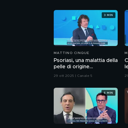
3 MIN
MATTINO CINQUE
M
Psoriasi, una malattia della
C
pelle di origine
l
autoimmune
r
29 ott 2025 | Canale 5
21
6 MIN