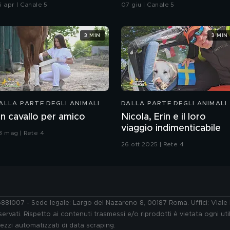
hiatti"
integrale
6 apr | Canale 5
07 giu | Canale 5
3 MIN
3 MIN
ALLA PARTE DEGLI ANIMALI
DALLA PARTE DEGLI ANIMALI
n cavallo per amico
Nicola, Erin e il loro
viaggio indimenticabile
3 mag | Rete 4
26 ott 2025 | Rete 4
76881007 - Sede legale: Largo del Nazareno 8, 00187 Roma. Uffici: Vial
ervati. Rispetto ai contenuti trasmessi e/o riprodotti è vietata ogni uti
 mezzi automatizzati di data scraping.