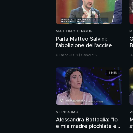
MATTINO CINQUE
M
Parla Matteo Salvini:
G
l'abolizione dell'accise
B
01 mar 2018 | Canale 5
0
1 MIN
VERISSIMO
V
Alessandra Battaglia: "Io
M
e mia madre picchiate e
s