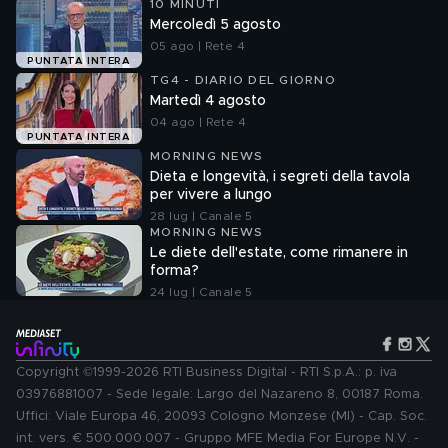
10 MINUTI
Mercoledì 5 agosto
05 ago | Rete 4
PUNTATA INTERA
TG4 - DIARIO DEL GIORNO
Martedì 4 agosto
04 ago | Rete 4
PUNTATA INTERA
MORNING NEWS
Dieta e longevità, i segreti della tavola
per vivere a lungo
28 lug | Canale 5
MORNING NEWS
Le diete dell'estate, come rimanere in
forma?
24 lug | Canale 5
Copyright ©1999-2026 RTI Business Digital - RTI S.p.A.: p. iva
03976881007 - Sede legale: Largo del Nazareno 8, 00187 Roma.
Uffici: Viale Europa 46, 20093 Cologno Monzese (MI) - Cap. Soc.
int. vers. € 500.000.007 - Gruppo MFE Media For Europe N.V. -