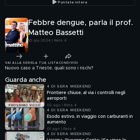
Puntata intera
padroni
importa"
Febbre dengue, parla il prof.
Matteo Bassetti
10 giu 2024 | Rete 4
VAI ALLA SERIE
LA TUA LISTA
CONDIVIDI
Nuovo caso a Trieste, quali sono i rischi?
Guarda anche
4 DI SERA WEEKEND
Frontiere chiuse, al via i controlli negli
aeroporti
02 ago | Rete 4
PROSSIMO VIDEO
4 DI SERA WEEKEND
Esodo estivo, in viaggio con carburanti in
aumento
01 ago | Rete 4
4 DI SERA WEEKEND