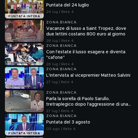
Puntata del 24 luglio
24 lug | Rete 4
PUNTATA INTERA
ZONA BIANCA
Vacanze di lusso a Saint Tropez, dove
due lettini costano 800 euro al giorno
28 lug | Rete 4
ZONA BIANCA
Con l'estate il lusso esagera e diventa
"cafone"
28 lug | Rete 4
ZONA BIANCA
L'intervista al vicepremier Matteo Salvini
27 lug | Rete 4
ZONA BIANCA
Parla la sorella di Paolo Sarullo,
tretraplegico dopo l'aggressione di una
baby gang
27 lug | Rete 4
ZONA BIANCA
Puntata del 3 agosto
03 ago | Rete 4
PUNTATA INTERA