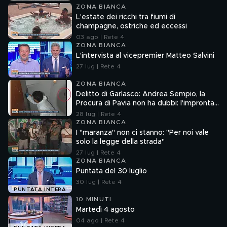
ZONA BIANCA
L'estate dei ricchi tra fiumi di
champagne, ostriche ed eccessi
03 ago | Rete 4
ZONA BIANCA
L'intervista al vicepremier Matteo Salvini
27 lug | Rete 4
ZONA BIANCA
Delitto di Garlasco: Andrea Sempio, la
Procura di Pavia non ha dubbi: l'impronta
33 è la pistola fumante
28 lug | Rete 4
ZONA BIANCA
I "maranza" non ci stanno: "Per noi vale
solo la legge della strada"
27 lug | Rete 4
ZONA BIANCA
Puntata del 30 luglio
30 lug | Rete 4
PUNTATA INTERA
10 MINUTI
Martedì 4 agosto
04 ago | Rete 4