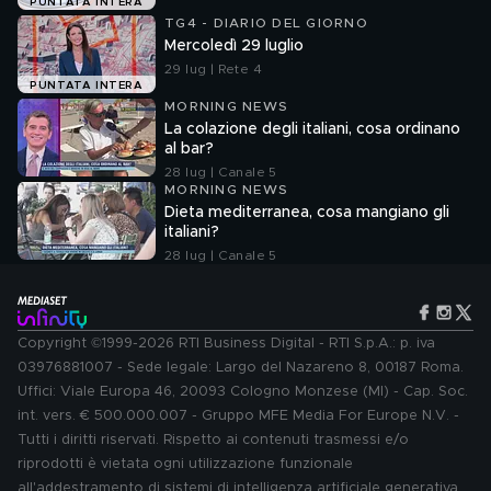
PUNTATA INTERA
TG4 - DIARIO DEL GIORNO
Mercoledì 29 luglio
29 lug | Rete 4
PUNTATA INTERA
MORNING NEWS
La colazione degli italiani, cosa ordinano
al bar?
28 lug | Canale 5
MORNING NEWS
Dieta mediterranea, cosa mangiano gli
italiani?
28 lug | Canale 5
Copyright ©1999-2026 RTI Business Digital - RTI S.p.A.: p. iva
03976881007 - Sede legale: Largo del Nazareno 8, 00187 Roma.
Uffici: Viale Europa 46, 20093 Cologno Monzese (MI) - Cap. Soc.
int. vers. € 500.000.007 - Gruppo MFE Media For Europe N.V. -
Tutti i diritti riservati. Rispetto ai contenuti trasmessi e/o
riprodotti è vietata ogni utilizzazione funzionale
all'addestramento di sistemi di intelligenza artificiale generativa.