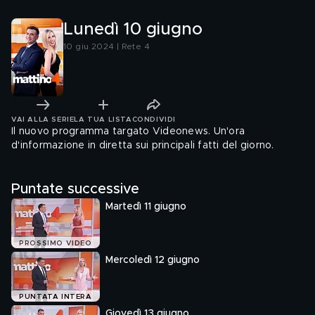
padroni
importa"
Lunedì 10 giugno
10 giu 2024 | Rete 4
VAI ALLA SERIE
LA TUA LISTA
CONDIVIDI
Il nuovo programma targato Videonews. Un'ora
d'informazione in diretta sui principali fatti del giorno.
Puntate successive
Martedì 11 giugno
PROSSIMO VIDEO
Mercoledì 12 giugno
PUNTATA INTERA
Giovedì 13 giugno