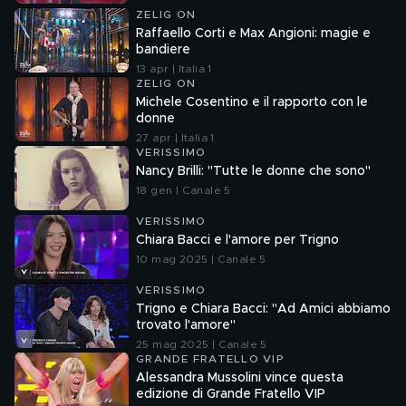
ZELIG ON
Raffaello Corti e Max Angioni: magie e
bandiere
13 apr | Italia 1
ZELIG ON
Michele Cosentino e il rapporto con le
donne
27 apr | Italia 1
VERISSIMO
Nancy Brilli: "Tutte le donne che sono"
18 gen | Canale 5
VERISSIMO
Chiara Bacci e l'amore per Trigno
10 mag 2025 | Canale 5
VERISSIMO
Trigno e Chiara Bacci: "Ad Amici abbiamo
trovato l'amore"
25 mag 2025 | Canale 5
GRANDE FRATELLO VIP
Alessandra Mussolini vince questa
edizione di Grande Fratello VIP