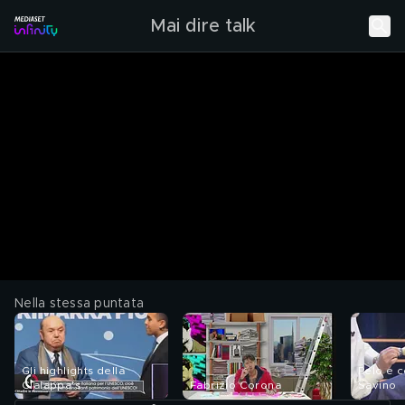
Mai dire talk
Nella stessa puntata
Gli highlights della
Pelo e c
Gialappa's
Fabrizio Corona
Savino