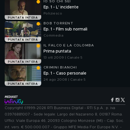
IO SO CHI SEI
Ep. 1 - L' incidente
Poliziesco
PUNTATA INTERA
BOB TORRENT
Ep. 1 - Film sub normali
Commedia
PUNTATA INTERA
IL FALCO E LA COLOMBA
Prima puntata
13 ott 2009 | Canale 5
PUNTATA INTERA
CRIMINI BIANCHI
Ep. 1 - Caso personale
24 ago 2008 | Canale 5
PUNTATA INTERA
Copyright ©1999-2026 RTI Business Digital - RTI S.p.A.: p. iva
03976881007 - Sede legale: Largo del Nazareno 8, 00187 Roma.
Uffici: Viale Europa 46, 20093 Cologno Monzese (MI) - Cap. Soc.
int. vers. € 500.000.007 - Gruppo MFE Media For Europe N.V. -