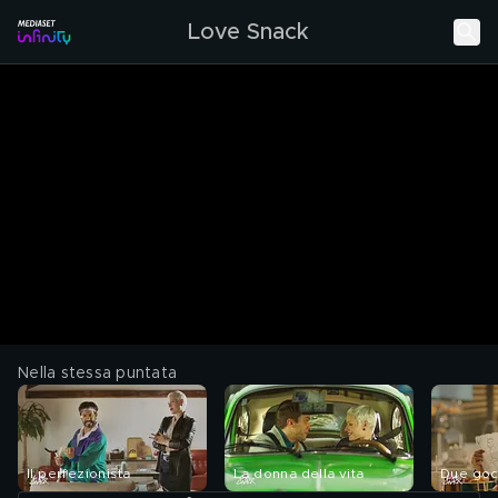
Love Snack
Nella stessa puntata
Il perfezionista
La donna della vita
Due goc