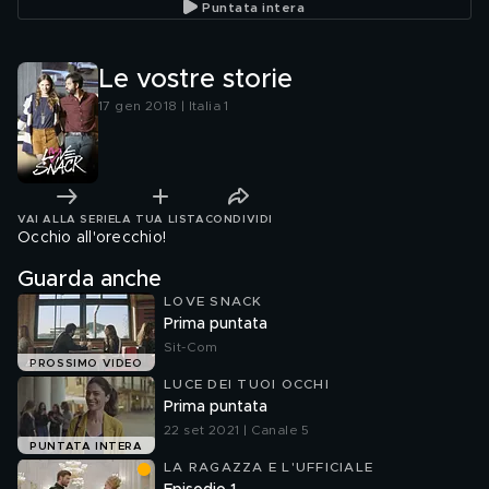
Puntata intera
Le vostre storie
17 gen 2018 | Italia 1
VAI ALLA SERIE
LA TUA LISTA
CONDIVIDI
Occhio all'orecchio!
Guarda anche
LOVE SNACK
Prima puntata
Sit-Com
PROSSIMO VIDEO
LUCE DEI TUOI OCCHI
Prima puntata
22 set 2021 | Canale 5
PUNTATA INTERA
LA RAGAZZA E L'UFFICIALE