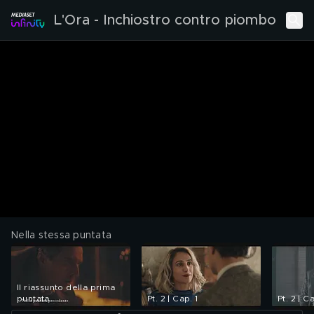
L'Ora - Inchiostro contro piombo
Nella stessa puntata
Il riassunto della prima
puntata
Pt. 2 | Cap. 1
Pt. 2 | C