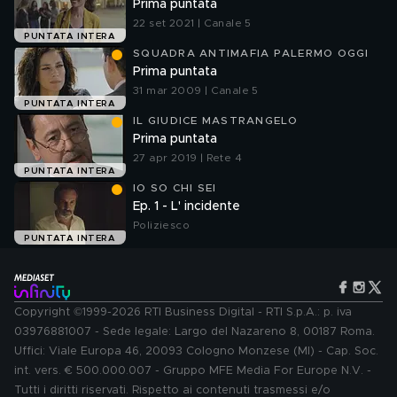
Prima puntata
22 set 2021 | Canale 5
PUNTATA INTERA
SQUADRA ANTIMAFIA PALERMO OGGI
Prima puntata
31 mar 2009 | Canale 5
PUNTATA INTERA
IL GIUDICE MASTRANGELO
Prima puntata
27 apr 2019 | Rete 4
PUNTATA INTERA
IO SO CHI SEI
Ep. 1 - L' incidente
Poliziesco
PUNTATA INTERA
Copyright ©1999-2026 RTI Business Digital - RTI S.p.A.: p. iva
03976881007 - Sede legale: Largo del Nazareno 8, 00187 Roma.
Uffici: Viale Europa 46, 20093 Cologno Monzese (MI) - Cap. Soc.
int. vers. € 500.000.007 - Gruppo MFE Media For Europe N.V. -
Tutti i diritti riservati. Rispetto ai contenuti trasmessi e/o