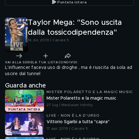
Puntata intera
Taylor Mega: "Sono uscita
dalla tossicodipendenza"
16 dic 2019 | Canale 5
VAI ALLA SERIE
LA TUA LISTA
CONDIVIDI
L'influencer faceva uso di droghe , ma è riuscita da sola ad
uscire dal tunnel
Guarda anche
MISTER POLARETTO E LA MAGIC MUSIC
Mister Polaretto e la magic music
27 lug | Mediaset Infinity
PUNTATA INTERA
LIVE - NON È LA D'URSO
Vittorio Sgarbi a tutta "capra"
17 apr 2019 | Canale 5