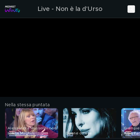
Live - Non è la d'Urso
Nella stessa puntata
Alessandra Mussolini non
Giampie
saluta Mughini
Donne offese
Alba Par