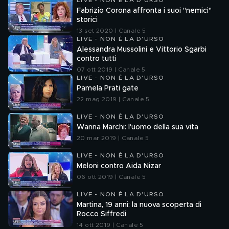
LIVE - NON È LA D'URSO
Fabrizio Corona affronta i suoi "nemici"
storici
13 set 2020 | Canale 5
LIVE - NON È LA D'URSO
Alessandra Mussolini e Vittorio Sgarbi
contro tutti
07 ott 2019 | Canale 5
LIVE - NON È LA D'URSO
Pamela Prati gate
22 mag 2019 | Canale 5
LIVE - NON È LA D'URSO
Wanna Marchi: l'uomo della sua vita
20 mar 2019 | Canale 5
LIVE - NON È LA D'URSO
Meloni contro Aida Nizar
06 ott 2019 | Canale 5
LIVE - NON È LA D'URSO
Martina, 19 anni: la nuova scoperta di
Rocco Siffredi
14 ott 2019 | Canale 5