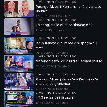
LIVE - NON È LA D'URSO
Rodrigo Alves, il Ken umano, è diventato
Barbie!
20 gen 2020 | Canale 5
LIVE - NON È LA D'URSO
Lo spogliarello di "9 settimane e ½"
15 set 2019 | Canale 5
LIVE - NON È LA D'URSO
Pinky Kandy: è laureata e si spoglia sul
web
03 dic 2019 | Canale 5
LIVE - NON È LA D'URSO
Vittorio Sgarbi, gli insulti a Barbara d'Urso
24 feb 2020 | Canale 5
LIVE - NON È LA D'URSO
Rodrigo Alves: prima c'era Ken, ora c'è
una bionda giunonica
20 gen 2020 | Canale 5
LIVE - NON È LA D'URSO
Il TG senza veli di Laura
19 nov 2019 | Canale 5