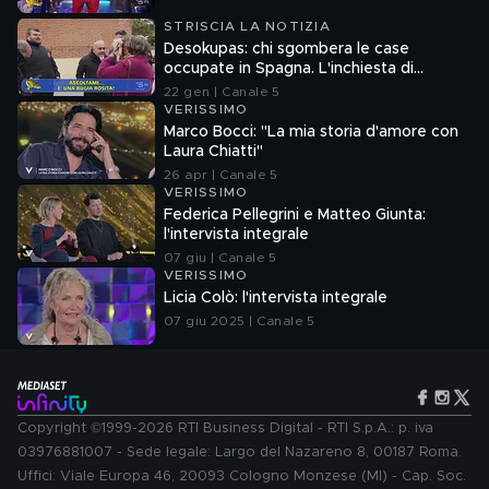
STRISCIA LA NOTIZIA
Desokupas: chi sgombera le case
occupate in Spagna. L'inchiesta di
Francesco Mazza
22 gen | Canale 5
VERISSIMO
Marco Bocci: "La mia storia d'amore con
Laura Chiatti"
26 apr | Canale 5
VERISSIMO
Federica Pellegrini e Matteo Giunta:
l'intervista integrale
07 giu | Canale 5
VERISSIMO
Licia Colò: l'intervista integrale
07 giu 2025 | Canale 5
Copyright ©1999-2026 RTI Business Digital - RTI S.p.A.: p. iva
03976881007 - Sede legale: Largo del Nazareno 8, 00187 Roma.
Uffici: Viale Europa 46, 20093 Cologno Monzese (MI) - Cap. Soc.