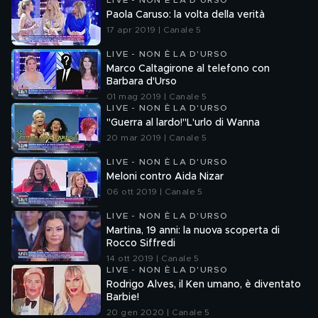
LIVE - NON È LA D'URSO
Paola Caruso: la volta della verità
17 apr 2019 | Canale 5
LIVE - NON È LA D'URSO
Marco Caltagirone al telefono con
Barbara d'Urso
01 mag 2019 | Canale 5
LIVE - NON È LA D'URSO
"Guerra al lardo!"L'urlo di Wanna
20 mar 2019 | Canale 5
LIVE - NON È LA D'URSO
Meloni contro Aida Nizar
06 ott 2019 | Canale 5
LIVE - NON È LA D'URSO
Martina, 19 anni: la nuova scoperta di
Rocco Siffredi
14 ott 2019 | Canale 5
LIVE - NON È LA D'URSO
Rodrigo Alves, il Ken umano, è diventato
Barbie!
20 gen 2020 | Canale 5