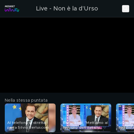
Live - Non è la d'Urso
Nella stessa puntata
Al telefono in diretta
Berlusconi: "Mettiamo al
Silvio B
parla Silvio Berlusconi.
servizio dell'Italia le
soddisfa
nostre competenze"
ottenuto