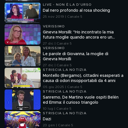
LIVE - NON È LA D'URSO
Dal nero profondo al rosa shocking
25 nov 2019 | Canale 5
VERISSIMO
Ginevra Morsilli: "Ho incontrato la mia
futura moglie quando ancora ero un
uomo"
27 dic | Canale 5
VERISSIMO
Le parole di Giovanna, la moglie di
Ginevra Morsilli
27 dic | Canale 5
STRISCIA LA NOTIZIA
Montello (Bergamo), cittadini esasperati a
causa di odori insopportabili da 4 anni
05 giu 2025 | Canale 5
STRISCIA LA NOTIZIA
Sanremo, De Martino vuole ospiti Belén
ed Emma: il curioso triangolo
10 lug | Canale 5
STRISCIA LA NOTIZIA
Dazi
23 gen | Canale 5