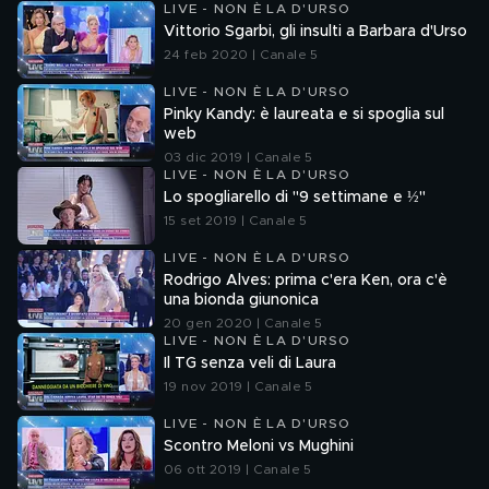
LIVE - NON È LA D'URSO
Vittorio Sgarbi, gli insulti a Barbara d'Urso
24 feb 2020 | Canale 5
LIVE - NON È LA D'URSO
Pinky Kandy: è laureata e si spoglia sul
web
03 dic 2019 | Canale 5
LIVE - NON È LA D'URSO
Lo spogliarello di "9 settimane e ½"
15 set 2019 | Canale 5
LIVE - NON È LA D'URSO
Rodrigo Alves: prima c'era Ken, ora c'è
una bionda giunonica
20 gen 2020 | Canale 5
LIVE - NON È LA D'URSO
Il TG senza veli di Laura
19 nov 2019 | Canale 5
LIVE - NON È LA D'URSO
Scontro Meloni vs Mughini
06 ott 2019 | Canale 5