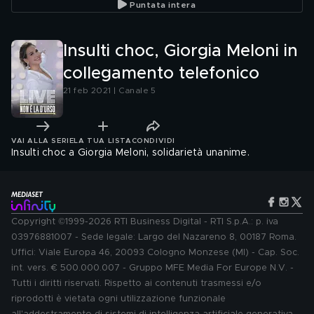
Puntata intera
Insulti choc, Giorgia Meloni in
collegamento telefonico
21 feb 2021 | Canale 5
VAI ALLA SERIE
LA TUA LISTA
CONDIVIDI
Insulti choc a Giorgia Meloni, solidarietà unanime.
Copyright ©1999-2026 RTI Business Digital - RTI S.p.A.: p. iva
03976881007 - Sede legale: Largo del Nazareno 8, 00187 Roma.
Uffici: Viale Europa 46, 20093 Cologno Monzese (MI) - Cap. Soc.
int. vers. € 500.000.007 - Gruppo MFE Media For Europe N.V. -
Tutti i diritti riservati. Rispetto ai contenuti trasmessi e/o
riprodotti è vietata ogni utilizzazione funzionale