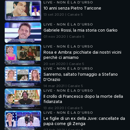
LIVE - NON È LA D'URSO
10 anni senza Pietro Taricone
13 set 2020 | Canale 5
LIVE - NON È LA D'URSO
Gabriele Rossi, la mia storia con Garko
01 nov 2020 | Canale 5
LIVE - NON È LA D'URSO
Rosa e Ambra: picchiate dai nostri vicini
perchè ci amiamo
20 set 2020 | Canale 5
LIVE - NON È LA D'URSO
Sanremo, saltato l'omaggio a Stefano
D'Orazio
14 mar 2021 | Canale 5
LIVE - NON È LA D'URSO
Il crollo di Francesco dopo la morte della
fidanzata
13 dic 2020 | Canale 5
LIVE - NON È LA D'URSO
Le figlie di un ex della Juve: cancellate da
papà come gli Zenga