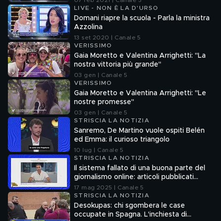
07 feb 2021 | Canale 5
LIVE - NON È LA D'URSO
Domani riapre la scuola - Parla la ministra
Azzolina
13 set 2020 | Canale 5
VERISSIMO
Gaia Moretto e Valentina Arrighetti: "La
nostra vittoria più grande"
03 gen | Canale 5
VERISSIMO
Gaia Moretto e Valentina Arrighetti: "Le
nostre promesse"
03 gen | Canale 5
STRISCIA LA NOTIZIA
Sanremo, De Martino vuole ospiti Belén
ed Emma: il curioso triangolo
10 lug | Canale 5
STRISCIA LA NOTIZIA
Il sistema fallato di una buona parte del
giornalismo online: articoli pubblicati
senza la verifica delle fonti
17 mag 2025 | Canale 5
STRISCIA LA NOTIZIA
Desokupas: chi sgombera le case
occupate in Spagna. L'inchiesta di