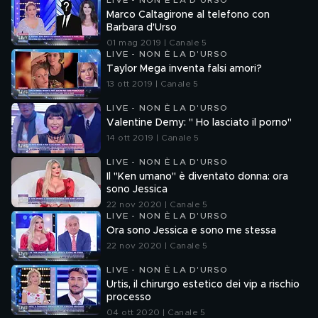
LIVE - NON È LA D'URSO
Marco Caltagirone al telefono con
Barbara d'Urso
01 mag 2019 | Canale 5
LIVE - NON È LA D'URSO
Taylor Mega inventa falsi amori?
13 ott 2019 | Canale 5
LIVE - NON È LA D'URSO
Valentine Demy: " Ho lasciato il porno"
14 ott 2019 | Canale 5
LIVE - NON È LA D'URSO
Il "Ken umano" è diventato donna: ora
sono Jessica
22 nov 2020 | Canale 5
LIVE - NON È LA D'URSO
Ora sono Jessica e sono me stessa
22 nov 2020 | Canale 5
LIVE - NON È LA D'URSO
Urtis, il chirurgo estetico dei vip a rischio
processo
04 ott 2020 | Canale 5