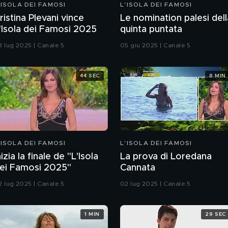
'ISOLA DEI FAMOSI
L'ISOLA DEI FAMOSI
ristina Plevani vince
Le nomination palesi dell
'Isola dei Famosi 2025
quinta puntata
3 lug 2025 | Canale 5
05 giu 2025 | Canale 5
44 SEC
8 MIN
'ISOLA DEI FAMOSI
L'ISOLA DEI FAMOSI
nizia la finale de "L'Isola
La prova di Loredana
ei Famosi 2025"
Cannata
2 lug 2025 | Canale 5
02 lug 2025 | Canale 5
1 MIN
29 SEC