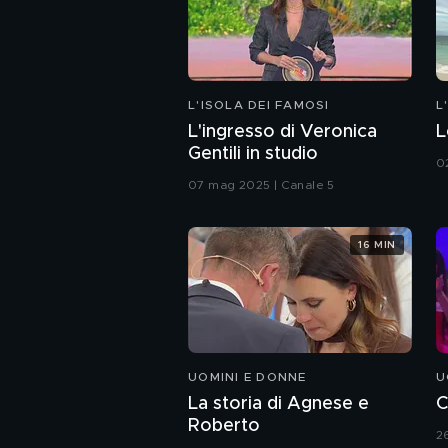
L'ISOLA DEI FAMOSI
L
L'ingresso di Veronica
L
Gentili in studio
0
07 mag 2025 | Canale 5
16 MIN
UOMINI E DONNE
U
La storia di Agnese e
C
Roberto
2