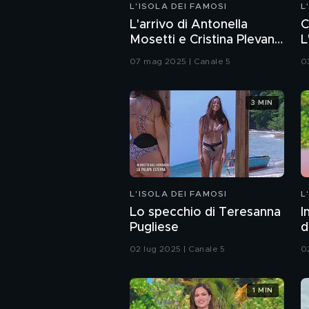
L'ISOLA DEI FAMOSI
L
L'arrivo di Antonella
C
Mosetti e Cristina Plevani
L
a Playa Palapa
07 mag 2025 | Canale 5
0
3 MIN
L'ISOLA DEI FAMOSI
L
Lo specchio di Teresanna
I
Pugliese
d
02 lug 2025 | Canale 5
0
1 MIN