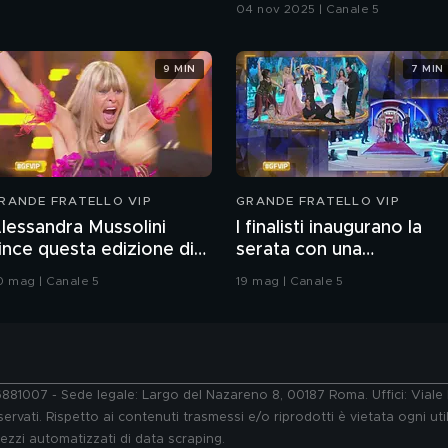
04 nov 2025 | Canale 5
9 MIN
7 MIN
RANDE FRATELLO VIP
GRANDE FRATELLO VIP
lessandra Mussolini
I finalisti inaugurano la
ince questa edizione di
serata con una
rande Fratello VIP
coreografia
0 mag | Canale 5
19 mag | Canale 5
76881007 - Sede legale: Largo del Nazareno 8, 00187 Roma. Uffici: Vial
ervati. Rispetto ai contenuti trasmessi e/o riprodotti è vietata ogni uti
 mezzi automatizzati di data scraping.