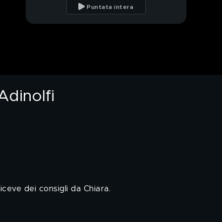
Omar Fantini
Puntata intera
accolgono i loro
compagni
Lezione di cultura
generale su Ultima
Spiaggia
Teresanna Pugliese e
le critiche verso Mario
Adinolfi
Adinolfi
Cristina Plevani e la
nostalgia di casa
PROSSIMO VIDEO
ceve dei consigli da Chiara.