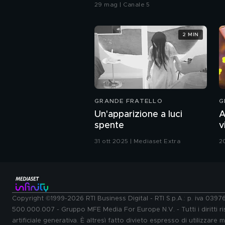
29 mag | Canale 5
2 MIN
GRANDE FRATELLO
G
Un'apparizione a luci
A
spente
v
G
31 ott 2025 | Mediaset Extra
2
Copyright ©1999-2026 RTI Business Digital - RTI S.p.A.: p. iva 039
500.000.007 - Gruppo MFE Media For Europe N.V. - Tutti i diritti ris
artificiale generativa. È altresì fatto divieto espresso di utilizzare