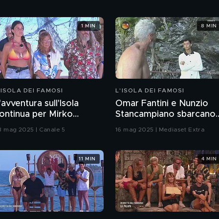
1 MIN
8 MIN
'ISOLA DEI FAMOSI
L'ISOLA DEI FAMOSI
'avventura sull'Isola
Omar Fantini e Nunzio
ontinua per Mirko
Stancampiano sbarcano
rezza
su Montecristo
8 mag 2025 | Canale 5
16 mag 2025 | Mediaset Extra
11 MIN
4 MIN