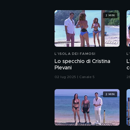
2 MIN
L'ISOLA DEI FAMOSI
L
Lo specchio di Cristina
L
Plevani
c
F
02 lug 2025 | Canale 5
2
2 MIN