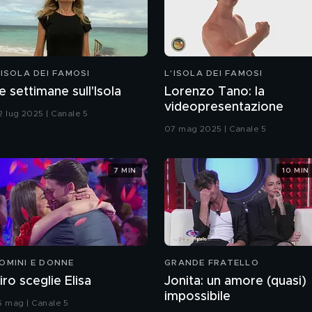
'ISOLA DEI FAMOSI
L'ISOLA DEI FAMOSI
e settimane sull'Isola
Lorenzo Tano: la
videopresentazione
2 lug 2025 | Canale 5
07 mag 2025 | Canale 5
7 MIN
10 MIN
OMINI E DONNE
GRANDE FRATELLO
iro sceglie Elisa
Jonita: un amore (quasi)
impossibile
6 mag | Canale 5