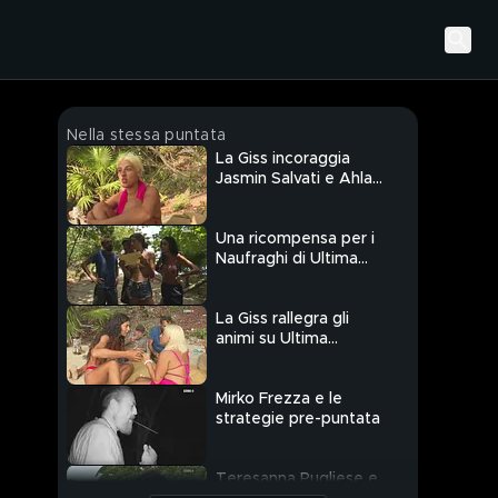
Nella stessa puntata
La Giss incoraggia
Jasmin Salvati e Ahlam
El Brinis
Una ricompensa per i
Naufraghi di Ultima
Spiaggia
La Giss rallegra gli
animi su Ultima
Spiaggia
Mirko Frezza e le
strategie pre-puntata
Teresanna Pugliese e