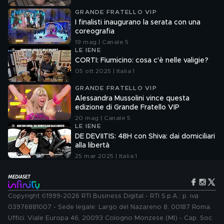
GRANDE FRATELLO VIP
I finalisti inaugurano la serata con una
coreografia
19 mag | Canale 5
LE IENE
CORTI: Fiumicino: cosa c'è nelle valigie?
05 ott 2025 | Italia 1
GRANDE FRATELLO VIP
Alessandra Mussolini vince questa
edizione di Grande Fratello VIP
20 mag | Canale 5
LE IENE
DE DEVIITIS: 48H con Shiva: dai domiciliari
alla libertà
25 mar 2025 | Italia 1
Copyright ©1999-2026 RTI Business Digital - RTI S.p.A.: p. iva
03976881007 - Sede legale: Largo del Nazareno 8, 00187 Roma.
Uffici: Viale Europa 46, 20093 Cologno Monzese (MI) - Cap. Soc.