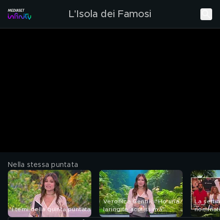
L'Isola dei Famosi
Nella stessa puntata
Veronica Gentili: "Ho una
La setti
I temi della quinta puntata
laringite acutissima"
nominati
Mario Ad