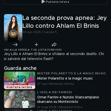
Puntata intera
Rossetti
La seconda prova apnea: Jey
Lillo contro Ahlam El Brinis
04 giu 2025 | Canale 5
VAI ALLA SERIE
LA TUA LISTA
CONDIVIDI
Jey Lillo e Ahlam El Brinis si sfidano al secondo duello. Chi
si salverà dal televoto flash?
Guarda anche
MISTER POLARETTO E LA MAGIC MUSIC
Mister Polaretto e la magic music
27 lug | Mediaset Infinity
PUNTATA INTERA
L'ISOLA DEI FAMOSI
Omar Fantini e Nunzio Stancampiano
sbarcano su Montecristo
16 mag 2025 | Mediaset Extra