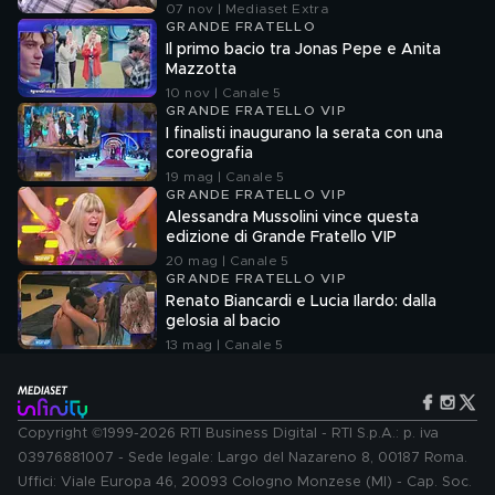
07 nov | Mediaset Extra
GRANDE FRATELLO
Il primo bacio tra Jonas Pepe e Anita
Mazzotta
10 nov | Canale 5
GRANDE FRATELLO VIP
I finalisti inaugurano la serata con una
coreografia
19 mag | Canale 5
GRANDE FRATELLO VIP
Alessandra Mussolini vince questa
edizione di Grande Fratello VIP
20 mag | Canale 5
GRANDE FRATELLO VIP
Renato Biancardi e Lucia Ilardo: dalla
gelosia al bacio
13 mag | Canale 5
Copyright ©1999-2026 RTI Business Digital - RTI S.p.A.: p. iva
03976881007 - Sede legale: Largo del Nazareno 8, 00187 Roma.
Uffici: Viale Europa 46, 20093 Cologno Monzese (MI) - Cap. Soc.