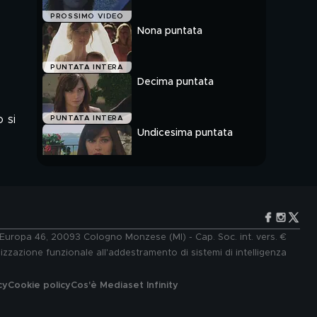
PROSSIMO VIDEO
Nona puntata
PUNTATA INTERA
Decima puntata
 si
PUNTATA INTERA
Undicesima puntata
l
PUNTATA INTERA
e Europa 46, 20093 Cologno Monzese (MI) - Cap. Soc. int. vers. €
lizzazione funzionale all'addestramento di sistemi di intelligenza
cy
Cookie policy
Cos'è Mediaset Infinity