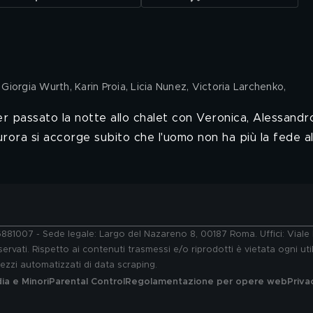
iorgia Wurth, Karin Proia, Licia Nunez, Victoria Larchenko,
r passato la notte allo chalet con Veronica, Alessandro
rora si accorge subito che l'uomo non ha più la fede a
76881007 - Sede legale: Largo del Nazareno 8, 00187 Roma. Uffici: Vial
ervati. Rispetto ai contenuti trasmessi e/o riprodotti è vietata ogni uti
 mezzi automatizzati di data scraping.
a e Minori
Parental Control
Regolamentazione per opere web
Priva