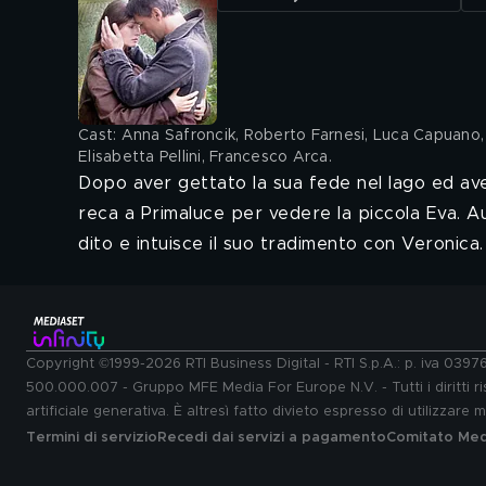
Cast: Anna Safroncik, Roberto Farnesi, Luca Capuano, G
Elisabetta Pellini, Francesco Arca
.
Dopo aver gettato la sua fede nel lago ed ave
reca a Primaluce per vedere la piccola Eva. Au
dito e intuisce il suo tradimento con Veronica.
Copyright ©1999-2026 RTI Business Digital - RTI S.p.A.: p. iva 039
500.000.007 - Gruppo MFE Media For Europe N.V. - Tutti i diritti ris
artificiale generativa. È altresì fatto divieto espresso di utilizzare
Termini di servizio
Recedi dai servizi a pagamento
Comitato Medi