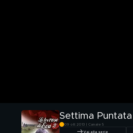
Settima Puntata
09 ott 2013 | Canale 5
Vai alla serie