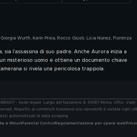
iorgia Wurth, Karin Proia, Rocco Giusti, Licia Nunez, Fiorenza
sia l'assassina di suo padre. Anche Aurora inizia a
 un misterioso uomo e ottiene un documento chiave
Camerana si rivela una pericolosa trappola.
76881007 - Sede legale: Largo del Nazareno 8, 00187 Roma. Uffici: Vial
ervati. Rispetto ai contenuti trasmessi e/o riprodotti è vietata ogni uti
 mezzi automatizzati di data scraping.
a e Minori
Parental Control
Regolamentazione per opere web
Priva