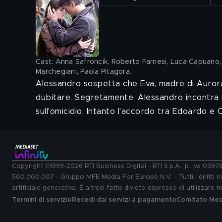
Cast: Anna Safroncik, Roberto Farnesi, Luca Capuano, G
Marchegiani, Paola Pitagora
.
Alessandro sospetta che Eva, madre di Aurora, 
dubitare. Segretamente, Alessandro incontra
sull'omicidio. Intanto l'accordo tra Edoardo e 
Copyright ©1999-2026 RTI Business Digital - RTI S.p.A.: p. iva 039
500.000.007 - Gruppo MFE Media For Europe N.V. - Tutti i diritti ris
artificiale generativa. È altresì fatto divieto espresso di utilizzare
Termini di servizio
Recedi dai servizi a pagamento
Comitato Medi