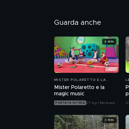
Guarda anche
6 MIN
MISTER POLARETTO E LA
L
MAGIC MUSIC
Mister Polaretto e la
P
magic music
p
27 lug | Mediaset
0
PUNTATA INTERA
Infinity
3 MIN