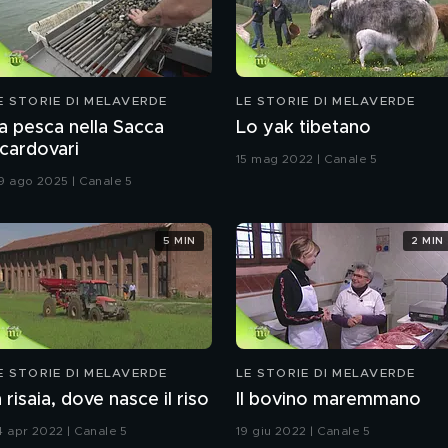
E STORIE DI MELAVERDE
LE STORIE DI MELAVERDE
a pesca nella Sacca
Lo yak tibetano
cardovari
15 mag 2022 | Canale 5
9 ago 2025 | Canale 5
5 MIN
2 MIN
E STORIE DI MELAVERDE
LE STORIE DI MELAVERDE
n risaia, dove nasce il riso
Il bovino maremmano
4 apr 2022 | Canale 5
19 giu 2022 | Canale 5