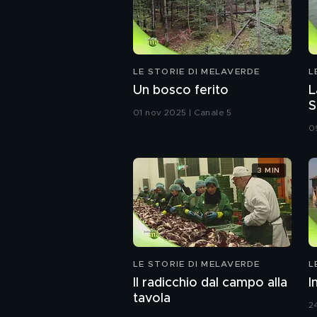
LE STORIE DI MELAVERDE
L
Un bosco ferito
L
S
01 nov 2025 | Canale 5
0
3 MIN
LE STORIE DI MELAVERDE
L
Il radicchio dal campo alla
I
tavola
2