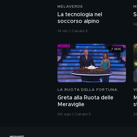
MELAVERDE
M
La tecnologia nel
S
soccorso alpino
14
14 dic | Canale 5
7 MIN
LA RUOTA DELLA FORTUNA
V
Greta alla Ruota delle
M
Meraviglie
s
C
06 ago | Canale 5
2