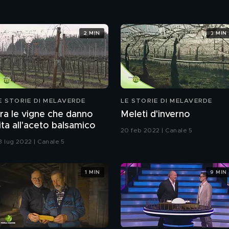
2 MIN
3 MIN
E STORIE DI MELAVERDE
LE STORIE DI MELAVERDE
ra le vigne che danno
Meleti d'inverno
ita all'aceto balsamico
20 feb 2022 | Canale 5
3 lug 2022 | Canale 5
1 MIN
9 MIN