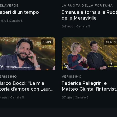
ELAVERDE
LA RUOTA DELLA FORTUNA
aperi di un tempo
Emanuele torna alla Ruo
delle Meraviglie
 dic | Canale 5
04 ago | Canale 5
1 MIN
18 MIN
ERISSIMO
VERISSIMO
arco Bocci: "La mia
Federica Pellegrini e
toria d'amore con Laura
Matteo Giunta: l'intervist
hiatti"
integrale
6 apr | Canale 5
07 giu | Canale 5