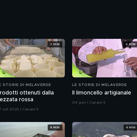
3 MIN
6 MIN
E STORIE DI MELAVERDE
LE STORIE DI MELAVERDE
rodotti ottenuti dalla
Il limoncello artigianale
ezzata rossa
04 gen | Canale 5
7 set 2025 | Canale 5
4 MIN
4 MIN