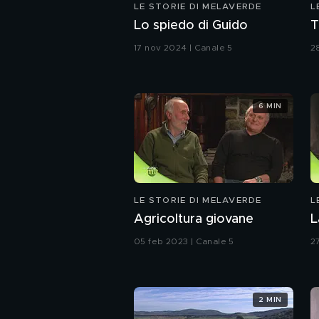
LE STORIE DI MELAVERDE
L
Lo spiedo di Guido
T
17 nov 2024 | Canale 5
2
6 MIN
LE STORIE DI MELAVERDE
L
Agricoltura giovane
L
05 feb 2023 | Canale 5
2
2 MIN