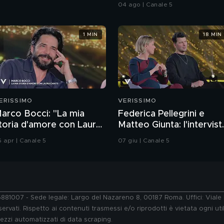
04 ago | Canale 5
1 MIN
18 MIN
ERISSIMO
VERISSIMO
arco Bocci: "La mia
Federica Pellegrini e
toria d'amore con Laura
Matteo Giunta: l'intervist
hiatti"
integrale
6 apr | Canale 5
07 giu | Canale 5
76881007 - Sede legale: Largo del Nazareno 8, 00187 Roma. Uffici: Vial
ervati. Rispetto ai contenuti trasmessi e/o riprodotti è vietata ogni uti
 mezzi automatizzati di data scraping.