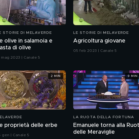
E STORIE DI MELAVERDE
LE STORIE DI MELAVERDE
e olive in salamoia e
Agricoltura giovane
asta di olive
05 feb 2023 | Canale 5
1 mag 2023 | Canale 5
2 MIN
9 MIN
ELAVERDE
LA RUOTA DELLA FORTUNA
e proprietà delle erbe
Emanuele torna alla Ruo
delle Meraviglie
5 gen | Canale 5