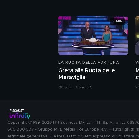
7 MIN
LA RUOTA DELLA FORTUNA
V
Greta alla Ruota delle
M
Meraviglie
s
C
06 ago | Canale 5
2
Copyright ©1999-2026 RTI Business Digital - RTI S.p.A.: p. iva 039
500.000.007 - Gruppo MFE Media For Europe N.V. - Tutti i diritti ris
artificiale generativa. È altresì fatto divieto espresso di utilizzare