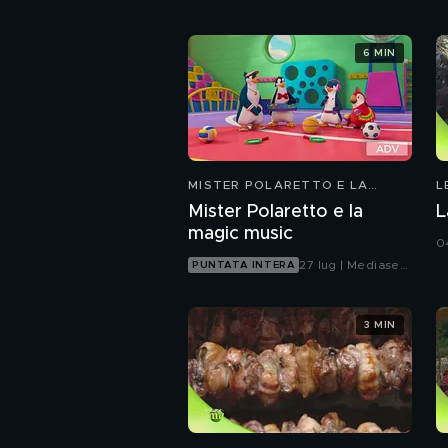
6 MIN
MISTER POLARETTO E LA
L
MAGIC MUSIC
Mister Polaretto e la
L
magic music
0
27 lug | Mediaset
PUNTATA INTERA
Infinity
3 MIN