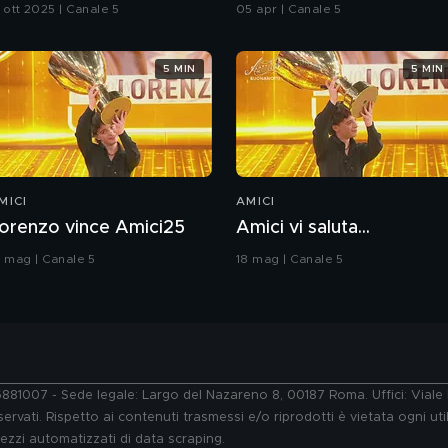
 ott 2025 | Canale 5
05 apr | Canale 5
5 MIN
5 MIN
MICI
AMICI
orenzo vince Amici25
Amici vi saluta...
8 mag | Canale 5
18 mag | Canale 5
76881007 - Sede legale: Largo del Nazareno 8, 00187 Roma. Uffici: Vial
ervati. Rispetto ai contenuti trasmessi e/o riprodotti è vietata ogni uti
 mezzi automatizzati di data scraping.