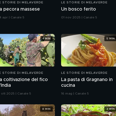
E STORIE DI MELAVERDE
LE STORIE DI MELAVERDE
a pecora massese
Un bosco ferito
4 apr | Canale 5
01 nov 2025 | Canale 5
4 MIN
5 MIN
E STORIE DI MELAVERDE
LE STORIE DI MELAVERDE
a coltivazione del fico
La pasta di Gragnano in
'India
cucina
8 ott 2025 | Canale 5
16 mag | Canale 5
8 MIN
2 MIN