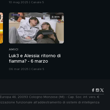
10 mag 2025 | Canale 5
9 MIN
AMICI
Luk3 e Alessia: ritorno di
fiamma? - 6 marzo
06 mar 2025 | Canale 5
e Europa 46, 20093 Cologno Monzese (MI) - Cap. Soc. int. vers. €
lizzazione funzionale all'addestramento di sistemi di intelligenza