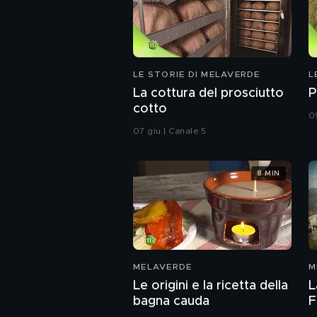
LE STORIE DI MELAVERDE
L
La cottura del prosciutto
P
cotto
0
07 giu | Canale 5
8 MIN
MELAVERDE
M
Le origini e la ricetta della
L
bagna cauda
F