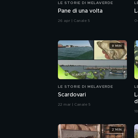
LE STORIE DI MELAVERDE
L
Pane di una volta
L
26 apr | Canale 5
0
9 MIN
LE STORIE DI MELAVERDE
L
Scardovari
L
d
22 mar | Canale 5
1
2 MIN