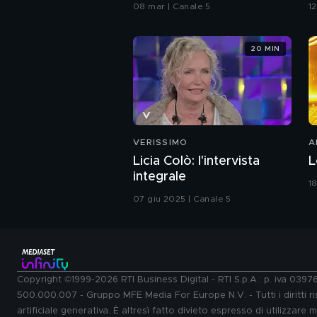
08 mar | Canale 5
12
20 MIN
VERISSIMO
A
Licia Colò: l'intervista
L
integrale
1
07 giu 2025 | Canale 5
Copyright ©1999-2026 RTI Business Digital - RTI S.p.A.: p. iva 039
500.000.007 - Gruppo MFE Media For Europe N.V. - Tutti i diritti ris
artificiale generativa. È altresì fatto divieto espresso di utilizzare