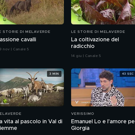
E STORIE DI MELAVERDE
LE STORIE DI MELAVERDE
assione cavalli
La coltivazione del
radicchio
9 nov | Canale 5
14 giu | Canale 5
3 MIN
43 SEC
ELAVERDE
VERISSIMO
a vita al pascolo in Val di
Emanuel Lo e l'amore pe
iemme
Giorgia