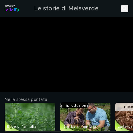
Le storie di Melaverde
Nella stessa puntata
in riproduzione
PRO
Erbe di famiglia
13 erbe di famiglia
La lavor