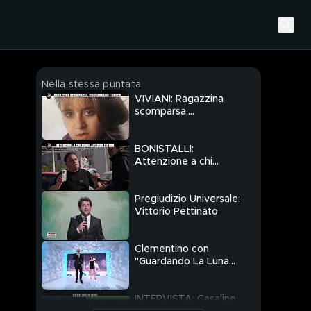
Nella stessa puntata
VIVIANI: Ragazzina
scomparsa,
condannano l'amico
BONISTALLI:
Attenzione a chi
vende auto su TikTok
Pregiudizio Universale:
Vittorio Pettinato
Clementino con
"Guardando La Luna
(Napoli RMX)"
INTERVISTA: Casalino