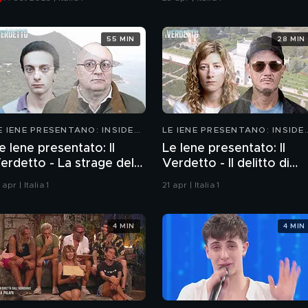
55 MIN
28 MIN
E IENE PRESENTANO: INSIDE
LE IENE PRESENTANO: INSIDE
026
2026
e Iene presentato: Il
Le Iene presentato: Il
erdetto - La strage del
Verdetto - Il delitto di
irceo
Villa Pamphili
 apr | Italia 1
21 apr | Italia 1
4 MIN
4 MIN