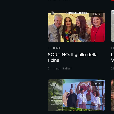
14 MIN
LE IENE
L
2
SORTINO: Il giallo della
L
ricina
V
C
24 mag | Italia 1
21
1 MIN