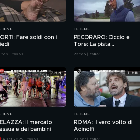
E IENE
LE IENE
ORTI: Fare soldi con i
PECORARO: Ciccio e
iedi
Tore: La pista
abbandonata
 feb | Italia 1
22 feb | Italia 1
17 MIN
11 MIN
E IENE
LE IENE
ELAZZA: Il mercato
ROMA: Il vero volto di
essuale dei bambini
Adinolfi
14 set 2025 | Italia 1
23 apr | Italia 1