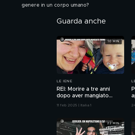
genere in un corpo umano?
Guarda anche
10 MIN
LE IENE
L
REI: Morire a tre anni
P
dopo aver mangiato
a
formaggio a latte crudo
11 feb 2025 | Italia 1
24
22 MIN