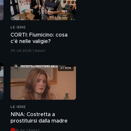
REI: Emanuele, da 24
anni senza identità
LE IENE
CORTI: L'ultima follia di
CORTI: Fiumicino: cosa
Francesco Chiofalo
c'è nelle valigie?
05 ott 2025 | Italia 1
CORDARO: Prima lo
addormenta, poi gli
taglia il pene
21 MIN
NINA: Quando lo
stalker è a scuola
ANDREETTA: Morta
per una fetta di salume
LE IENE
NINA: Costretta a
AGGIORNAMENTO:
Christian e Nicola: una
prostituirsi dalla madre
nuova vita
16 dic | Italia 1