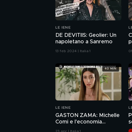
LE IENE
L
DE DEVITIIS: Geolier: Un
C
napoletano a Sanremo
p
13 feb 2024 | Italia 1
01
40 MIN
LE IENE
L
GASTON ZAMA: Michelle
P
Comi e l'economia
s
dell'indignazione
23 apr | Italia 1