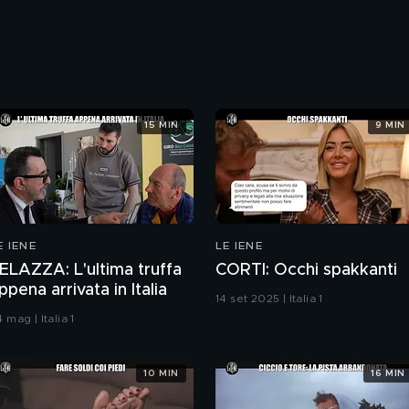
15 MIN
9 MIN
E IENE
LE IENE
ELAZZA: L'ultima truffa
CORTI: Occhi spakkanti
ppena arrivata in Italia
14 set 2025 | Italia 1
 mag | Italia 1
10 MIN
16 MIN