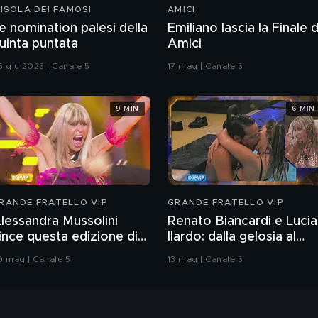
'ISOLA DEI FAMOSI
AMICI
e nomination palesi della
Emiliano lascia la Finale d
uinta puntata
Amici
5 giu 2025 | Canale 5
17 mag | Canale 5
9 MIN
6 MIN
RANDE FRATELLO VIP
GRANDE FRATELLO VIP
lessandra Mussolini
Renato Biancardi e Lucia
ince questa edizione di
Ilardo: dalla gelosia al
rande Fratello VIP
bacio
0 mag | Canale 5
13 mag | Canale 5