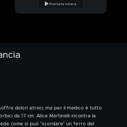
in love
Puntata intera
CIZCO: La città invasa
dai pavoni
MARTINELLI: Una
forbice dimenticata
nella pancia
ancia
DE DEVITIIS: Chi vuole
combattere il taxi
selvaggio?
PROSSIMO VIDEO
PELAZZA: Parenti
serpenti
RUGGERI: Come un
hacker ti svuota il
offre dolori atroci, ma per il medico è tutto
conto
bici da 17 cm. Alice Martinelli incontra la
PECORARO: Niente
i chiede come si può "scordare" un ferro del
mercato: chi comanda