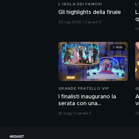
L'ISOLA DEI FAMOSI
L
Gli highlights della finale
L
q
03 lug 2025 | Canale 5
0
7 MIN
GRANDE FRATELLO VIP
G
I finalisti inaugurano la
A
serata con una
v
coreografia
G
19 mag | Canale 5
2