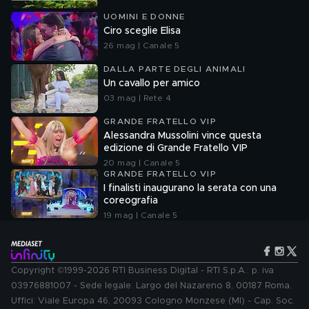
UOMINI E DONNE
Ciro sceglie Elisa
26 mag | Canale 5
DALLA PARTE DEGLI ANIMALI
Un cavallo per amico
03 mag | Rete 4
GRANDE FRATELLO VIP
Alessandra Mussolini vince questa
edizione di Grande Fratello VIP
20 mag | Canale 5
GRANDE FRATELLO VIP
I finalisti inaugurano la serata con una
coreografia
19 mag | Canale 5
Copyright ©1999-2026 RTI Business Digital - RTI S.p.A.: p. iva
03976881007 - Sede legale: Largo del Nazareno 8, 00187 Roma.
Uffici: Viale Europa 46, 20093 Cologno Monzese (MI) - Cap. Soc.