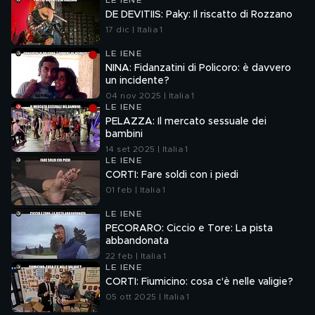
LE IENE
DE DEVITIIS: Paky: Il riscatto di Rozzano
17 dic | Italia 1
LE IENE
NINA: Fidanzatini di Policoro: è davvero
un incidente?
04 nov 2025 | Italia 1
LE IENE
PELAZZA: Il mercato sessuale dei
bambini
14 set 2025 | Italia 1
LE IENE
CORTI: Fare soldi con i piedi
01 feb | Italia 1
LE IENE
PECORARO: Ciccio e Tore: La pista
abbandonata
22 feb | Italia 1
LE IENE
CORTI: Fiumicino: cosa c'è nelle valigie?
05 ott 2025 | Italia 1