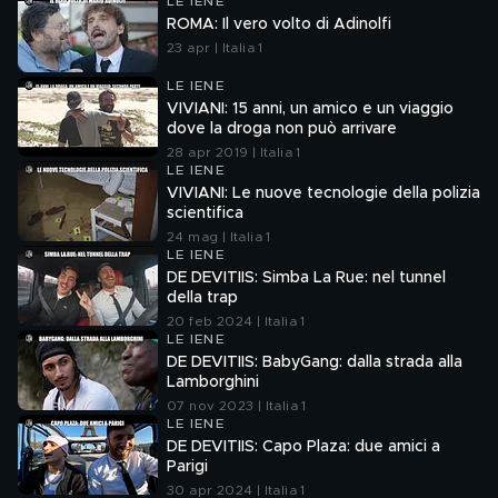
LE IENE
ROMA: Il vero volto di Adinolfi
23 apr | Italia 1
LE IENE
VIVIANI: 15 anni, un amico e un viaggio
dove la droga non può arrivare
28 apr 2019 | Italia 1
LE IENE
VIVIANI: Le nuove tecnologie della polizia
scientifica
24 mag | Italia 1
LE IENE
DE DEVITIIS: Simba La Rue: nel tunnel
della trap
20 feb 2024 | Italia 1
LE IENE
DE DEVITIIS: BabyGang: dalla strada alla
Lamborghini
07 nov 2023 | Italia 1
LE IENE
DE DEVITIIS: Capo Plaza: due amici a
Parigi
30 apr 2024 | Italia 1