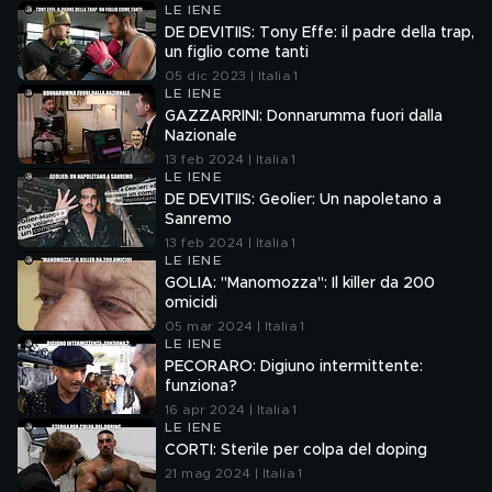
LE IENE
DE DEVITIIS: Tony Effe: il padre della trap,
un figlio come tanti
05 dic 2023 | Italia 1
LE IENE
GAZZARRINI: Donnarumma fuori dalla
Nazionale
13 feb 2024 | Italia 1
LE IENE
DE DEVITIIS: Geolier: Un napoletano a
Sanremo
13 feb 2024 | Italia 1
LE IENE
GOLIA: "Manomozza": Il killer da 200
omicidi
05 mar 2024 | Italia 1
LE IENE
PECORARO: Digiuno intermittente:
funziona?
16 apr 2024 | Italia 1
LE IENE
CORTI: Sterile per colpa del doping
21 mag 2024 | Italia 1