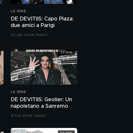
Il monologo di
LE IENE
Alessandra Carati
DE DEVITIIS: Capo Plaza:
PROSSIMO VIDEO
due amici a Parigi
RUGGERI: Due fratelli
30 apr 2024 | Italia 1
che vivono in macchina
GAZZARRINI:
22 MIN
Alessandro Cecchi
Paone è bisex?
LE IENE
DE DEVITIIS: Geolier: Un
napoletano a Sanremo
13 feb 2024 | Italia 1