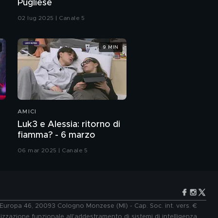
Pugliese
02 lug 2025 | Canale 5
9 MIN
AMICI
Luk3 e Alessia: ritorno di
fiamma? - 6 marzo
06 mar 2025 | Canale 5
e Europa 46, 20093 Cologno Monzese (MI) - Cap. Soc. int. vers. €
lizzazione funzionale all'addestramento di sistemi di intelligenza