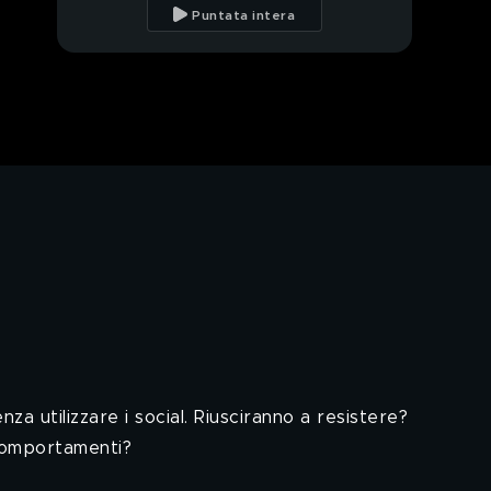
Scamarcio
Puntata intera
Il monologo di Max
Angioni
GOLIA: Il re della truffa
è tornato
Le migliori notizie e le
peggiori battute della
settimana con Fabio
Volo
Fabio Volo risponde ai
nostri cattivissimi
tweet
NINA: Le vie dell'amore
sono infinite
a utilizzare i social. Riusciranno a resistere?
 comportamenti?
MARTINELLI:
Autolesionisti per