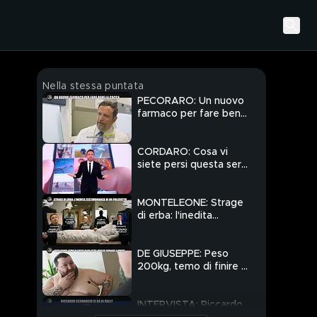
Nella stessa puntata
PECORARO: Un nuovo
farmaco per fare bene
la cacca
CORDARO: Cosa vi
siete persi questa sera
a Le Iene
MONTELEONE: Strage
di erba: l'inedita
testimonianza di un
poliziotto
DE GIUSEPPE: Peso
200kg, temo di finire in
un letto, voglio tornare
a vivere
INTERVISTA: Riccardo