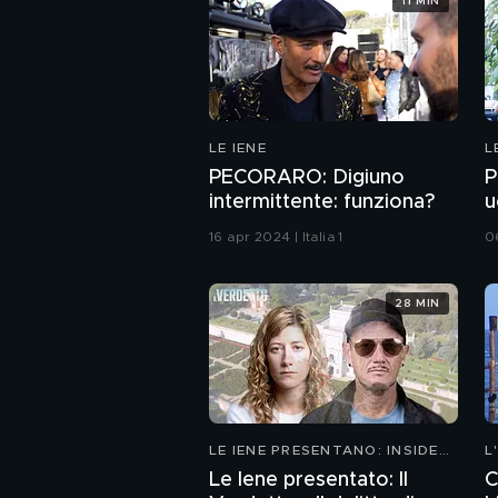
11 MIN
LE IENE
L
PECORARO: Digiuno
P
intermittente: funziona?
u
16 apr 2024 | Italia 1
06
28 MIN
LE IENE PRESENTANO: INSIDE
L
2026
Le Iene presentato: Il
C