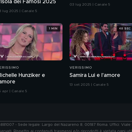
'Isola dei Famosi 2025
03 lug 2025 | Canale 5
3 lug 2025 | Canale 5
1 MIN
48 SEC
ERISSIMO
VERISSIMO
ichelle Hunziker e
Samira Lui e l'amore
'amore
13 set 2025 | Canale 5
6 apr | Canale 5
76881007 - Sede legale: Largo del Nazareno 8, 00187 Roma. Uffici: Vial
ervati. Rispetto ai contenuti trasmessi e/o riprodotti è vietata ogni uti