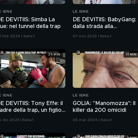
E IENE
LE IENE
E DEVITIIS: Simba La
DE DEVITIIS: BabyGang:
ue: nel tunnel della trap
dalla strada alla
Lamborghini
 feb 2024 | Italia 1
07 nov 2023 | Italia 1
24 MIN
11 MIN
E IENE
LE IENE
E DEVITIIS: Tony Effe: il
GOLIA: "Manomozza": Il
adre della trap, un figlio
killer da 200 omicidi
ome tanti
 dic 2023 | Italia 1
05 mar 2024 | Italia 1