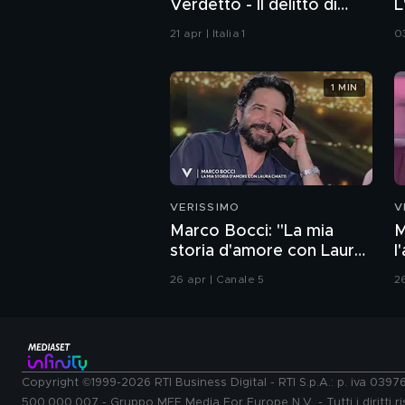
Verdetto - Il delitto di
L
Villa Pamphili
21 apr | Italia 1
0
1 MIN
VERISSIMO
V
Marco Bocci: "La mia
M
storia d'amore con Laura
l
Chiatti"
26 apr | Canale 5
2
Copyright ©1999-2026 RTI Business Digital - RTI S.p.A.: p. iva 039
500.000.007 - Gruppo MFE Media For Europe N.V. - Tutti i diritti ris