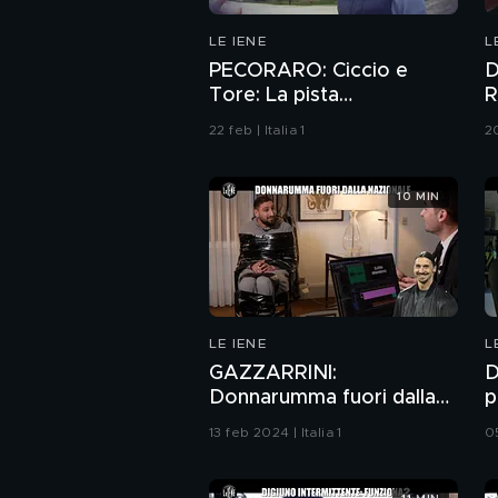
LE IENE
L
PECORARO: Ciccio e
D
Tore: La pista
R
abbandonata
22 feb | Italia 1
20
10 MIN
LE IENE
L
GAZZARRINI:
D
Donnarumma fuori dalla
p
Nazionale
c
13 feb 2024 | Italia 1
05