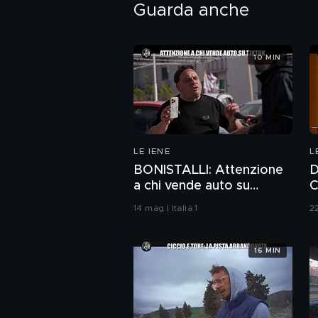
Guarda anche
10 MIN
LE IENE
L
BONISTALLI: Attenzione
D
a chi vende auto su
C
TikTok
r
14 mag | Italia 1
22
v
16 MIN