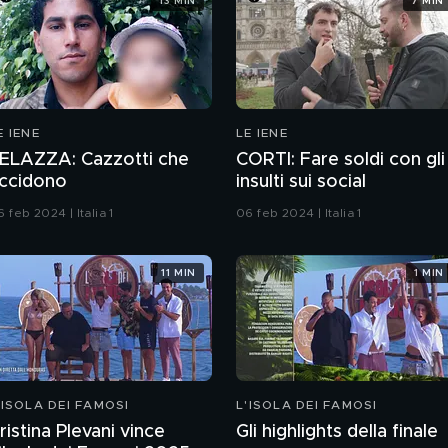
13 MIN
7 MIN
E IENE
LE IENE
ELAZZA: Cazzotti che
CORTI: Fare soldi con gli
ccidono
insulti sui social
 feb 2024 | Italia 1
06 feb 2024 | Italia 1
11 MIN
1 MIN
'ISOLA DEI FAMOSI
L'ISOLA DEI FAMOSI
ristina Plevani vince
Gli highlights della finale