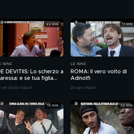
22 MIN
11 MIN
E IENE
LE IENE
E DEVITIIS: Lo scherzo a
ROMA: Il vero volto di
aressa: e se tua figlia
Adinolfi
icatta la prof con un
 ott 2020 | Italia 1
23 apr | Italia 1
ideo hot?
18 MIN
20 MIN