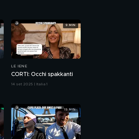
qualche minuto di
attenzione
REI: La Russia di Putin
9 MIN
GENTILI:
Aggiornamenti del 19
marzo
VIVIANI: Quando un
cane può salvarti la vita
LE IENE
CORTI: Occhi spakkanti
Il monologo di Fabio
14 set 2025 | Italia 1
Volo
MONTELEONE: Lucida
assassina o madre
15 MIN
malata: il mondo di
Alessia
DE DEVITIIS:
Disintossicarsi dai
social