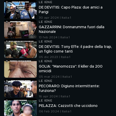
LE IENE
DE DEVITIIS: Capo Plaza: due amici a
Parigi
30 apr 2024 | Italia 1
LE IENE
GAZZARRINI: Donnarumma fuori dalla
Nazionale
13 feb 2024 | Italia 1
LE IENE
DE DEVITIIS: Tony Effe: il padre della trap,
un figlio come tanti
05 dic 2023 | Italia 1
LE IENE
GOLIA: "Manomozza": Il killer da 200
omicidi
05 mar 2024 | Italia 1
LE IENE
PECORARO: Digiuno intermittente:
funziona?
16 apr 2024 | Italia 1
LE IENE
PELAZZA: Cazzotti che uccidono
06 feb 2024 | Italia 1