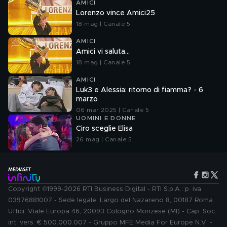
AMICI
Lorenzo vince Amici25
18 mag | Canale 5
AMICI
Amici vi saluta...
18 mag | Canale 5
AMICI
Luk3 e Alessia: ritorno di fiamma? - 6
marzo
06 mar 2025 | Canale 5
UOMINI E DONNE
Ciro sceglie Elisa
26 mag | Canale 5
Copyright ©1999-2026 RTI Business Digital - RTI S.p.A.: p. iva
03976881007 - Sede legale: Largo del Nazareno 8, 00187 Roma.
Uffici: Viale Europa 46, 20093 Cologno Monzese (MI) - Cap. Soc.
int. vers. € 500.000.007 - Gruppo MFE Media For Europe N.V. -