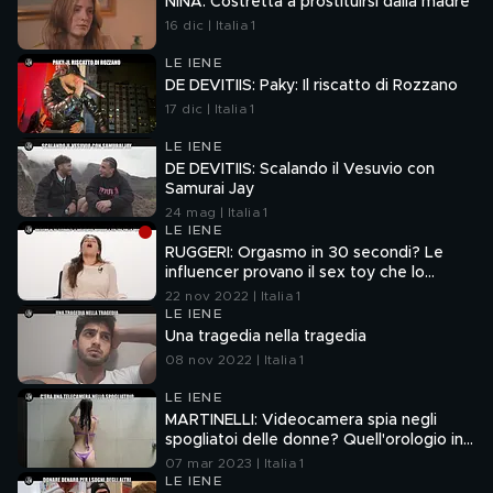
NINA: Costretta a prostituirsi dalla madre
16 dic | Italia 1
LE IENE
DE DEVITIIS: Paky: Il riscatto di Rozzano
17 dic | Italia 1
LE IENE
DE DEVITIIS: Scalando il Vesuvio con
Samurai Jay
24 mag | Italia 1
LE IENE
RUGGERI: Orgasmo in 30 secondi? Le
influencer provano il sex toy che lo
promette
22 nov 2022 | Italia 1
LE IENE
Una tragedia nella tragedia
08 nov 2022 | Italia 1
LE IENE
MARTINELLI: Videocamera spia negli
spogliatoi delle donne? Quell'orologio in
palestra
07 mar 2023 | Italia 1
LE IENE