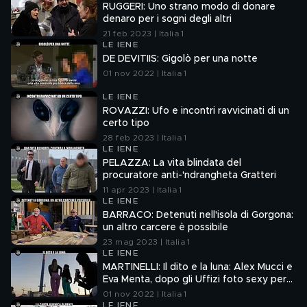
RUGGERI: Uno strano modo di donare
denaro per i sogni degli altri
21 feb 2023 | Italia 1
LE IENE
DE DEVITIIS: Gigolò per una notte
01 nov 2022 | Italia 1
LE IENE
ROVAZZI: Ufo e incontri ravvicinati di un
certo tipo
28 feb 2023 | Italia 1
LE IENE
PELAZZA: La vita blindata del
procuratore anti-'ndrangheta Gratteri
11 apr 2023 | Italia 1
LE IENE
BARRACO: Detenuti nell'isola di Gorgona:
un altro carcere è possibile
23 mag 2023 | Italia 1
LE IENE
MARTINELLI: Il dito e la luna: Alex Mucci e
Eva Menta, dopo gli Uffizi foto sexy per
tre emergenze
01 nov 2022 | Italia 1
LE IENE