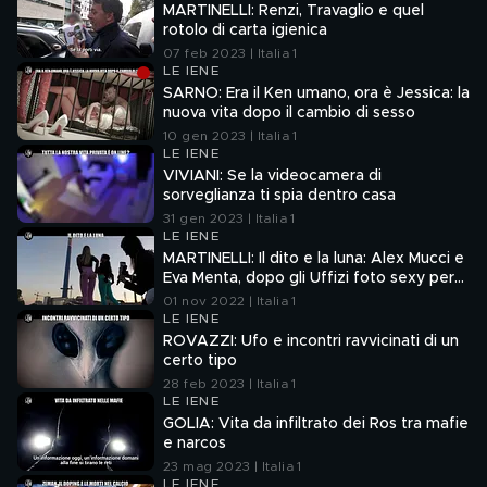
MARTINELLI: Renzi, Travaglio e quel
rotolo di carta igienica
07 feb 2023 | Italia 1
LE IENE
SARNO: Era il Ken umano, ora è Jessica: la
nuova vita dopo il cambio di sesso
10 gen 2023 | Italia 1
LE IENE
VIVIANI: Se la videocamera di
sorveglianza ti spia dentro casa
31 gen 2023 | Italia 1
LE IENE
MARTINELLI: Il dito e la luna: Alex Mucci e
Eva Menta, dopo gli Uffizi foto sexy per
tre emergenze
01 nov 2022 | Italia 1
LE IENE
ROVAZZI: Ufo e incontri ravvicinati di un
certo tipo
28 feb 2023 | Italia 1
LE IENE
GOLIA: Vita da infiltrato dei Ros tra mafie
e narcos
23 mag 2023 | Italia 1
LE IENE