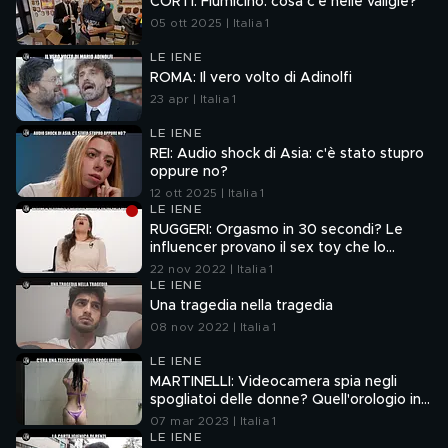
CORTI: Fiumicino: cosa c'è nelle valigie?
05 ott 2025 | Italia 1
LE IENE
ROMA: Il vero volto di Adinolfi
23 apr | Italia 1
LE IENE
REI: Audio shock di Asia: c'è stato stupro
oppure no?
12 ott 2025 | Italia 1
LE IENE
RUGGERI: Orgasmo in 30 secondi? Le
influencer provano il sex toy che lo
promette
22 nov 2022 | Italia 1
LE IENE
Una tragedia nella tragedia
08 nov 2022 | Italia 1
LE IENE
MARTINELLI: Videocamera spia negli
spogliatoi delle donne? Quell'orologio in
palestra
07 mar 2023 | Italia 1
LE IENE