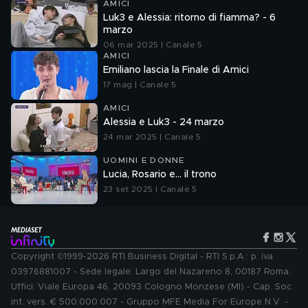
AMICI
Luk3 e Alessia: ritorno di fiamma? - 6
marzo
06 mar 2025 | Canale 5
AMICI
Emiliano lascia la Finale di Amici
17 mag | Canale 5
AMICI
Alessia e Luk3 - 24 marzo
24 mar 2025 | Canale 5
UOMINI E DONNE
Lucia, Rosario e... il trono
23 set 2025 | Canale 5
Copyright ©1999-2026 RTI Business Digital - RTI S.p.A.: p. iva
03976881007 - Sede legale: Largo del Nazareno 8, 00187 Roma.
Uffici: Viale Europa 46, 20093 Cologno Monzese (MI) - Cap. Soc.
int. vers. € 500.000.007 - Gruppo MFE Media For Europe N.V. -