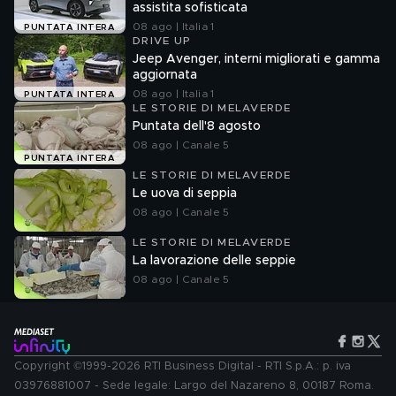
assistita sofisticata
08 ago | Italia 1
PUNTATA INTERA
DRIVE UP
Jeep Avenger, interni migliorati e gamma
aggiornata
08 ago | Italia 1
PUNTATA INTERA
LE STORIE DI MELAVERDE
Puntata dell'8 agosto
08 ago | Canale 5
PUNTATA INTERA
LE STORIE DI MELAVERDE
Le uova di seppia
08 ago | Canale 5
LE STORIE DI MELAVERDE
La lavorazione delle seppie
08 ago | Canale 5
Copyright ©1999-2026 RTI Business Digital - RTI S.p.A.: p. iva
03976881007 - Sede legale: Largo del Nazareno 8, 00187 Roma.