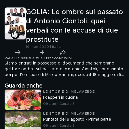
andati tra braccianti e
privati. Fontana:
lavoro in nero
"Sconsigliati"
GOLIA: Le ombre sul passato
di Antonio Ciontoli: quei
verbali con le accuse di due
prostitute
19 mag 2020 | Italia 1
VAI ALLA SERIE
LA TUA LISTA
CONDIVIDI
Siamo entrati in possesso di documenti che sembrano
gettare ombre sul passato di Antonio Ciontoli, condannato
poi per l'omicidio di Marco Vannini, ucciso il 18 maggio di 5
anni fa. Dai verbali emerge che due prostitute lo hanno
Guarda anche
denunciato accusandolo di rapina dopo un rapporto
LE STORIE DI MELAVERDE
sessuale non pagato. Giulio Golia ricostruisce questa
I capperi in cucina
vicenda di 20 anni fa mai finita a processo e subito
archiviata
09 ago | Canale 5
LE STORIE DI MELAVERDE
Puntata del 9 agosto - Prima parte
09 ago | Canale 5