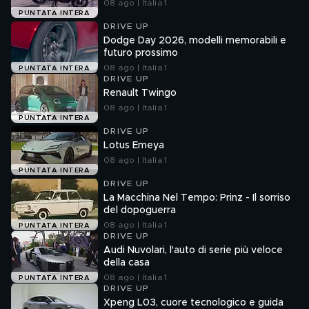
08 ago | Italia 1
PUNTATA INTERA
DRIVE UP
Dodge Day 2026, modelli memorabili e
futuro prossimo
08 ago | Italia 1
PUNTATA INTERA
DRIVE UP
Renault Twingo
08 ago | Italia 1
PUNTATA INTERA
DRIVE UP
Lotus Emeya
08 ago | Italia 1
PUNTATA INTERA
DRIVE UP
La Macchina Nel Tempo: Prinz - Il sorriso
del dopoguerra
08 ago | Italia 1
PUNTATA INTERA
DRIVE UP
Audi Nuvolari, l'auto di serie più veloce
della casa
08 ago | Italia 1
PUNTATA INTERA
DRIVE UP
Xpeng L03, cuore tecnologico e guida