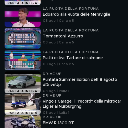
PUNTATA INTERA
LA RUOTA DELLA FORTUNA
Edoardo alla Ruota delle Meraviglie
08 ago | Canale 5
LA RUOTA DELLA FORTUNA
Tormentoni: Azzurro
08 ago | Canale 5
LA RUOTA DELLA FORTUNA
Piatti estivi: Tartare di salmone
08 ago | Canale 5
DRIVE UP
Puntata Summer Edition dell' 8 agosto
#DriveUp
08 ago | Italia 1
PUNTATA INTERA
DRIVE UP
Ringo's Garage: il "record" della microcar
Ligier al Nürburgring
08 ago | Italia 1
PUNTATA INTERA
DRIVE UP
BMW R 1300 RT