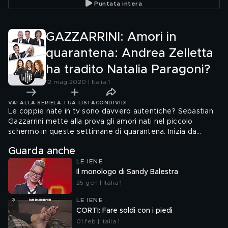
Puntata intera
pandem
GAZZARRINI: Amori in
quarantena: Andrea Zelletta
ha tradito Natalia Paragoni?
12 mag 2020 | Italia 1
VAI ALLA SERIE
LA TUA LISTA
CONDIVIDI
Le coppie nate in tv sono davvero autentiche? Sebastian
Gazzarrini mette alla prova gli amori nati nel piccolo
schermo in queste settimane di quarantena. Inizia da
Andrea Zelletta e Natalia Paragoni, che si sono conosciuti a
Guarda anche
Uomini e donne e ora si trovano di fronte alla prova
LE IENE
tradimento
Il monologo di Sandy Balestra
25 gen | Italia 1
LE IENE
CORTI: Fare soldi con i piedi
01 feb | Italia 1