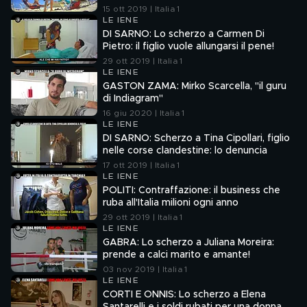
15 ott 2019 | Italia 1
LE IENE
DI SARNO: Lo scherzo a Carmen Di
Pietro: il figlio vuole allungarsi il pene!
29 ott 2019 | Italia 1
LE IENE
GASTON ZAMA: Mirko Scarcella, "il guru
di Indiagram"
16 giu 2020 | Italia 1
LE IENE
DI SARNO: Scherzo a Tina Cipollari, figlio
nelle corse clandestine: lo denuncia
17 ott 2019 | Italia 1
LE IENE
POLITI: Contraffazione: il business che
ruba all'Italia milioni ogni anno
29 ott 2019 | Italia 1
LE IENE
GABRA: Lo scherzo a Juliana Moreira:
prende a calci marito e amante!
03 nov 2019 | Italia 1
LE IENE
CORTI E ONNIS: Lo scherzo a Elena