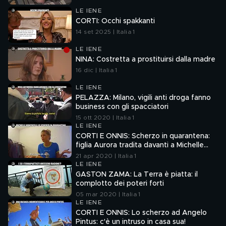
LE IENE
CORTI: Occhi spakkanti
14 set 2025 | Italia 1
LE IENE
NINA: Costretta a prostituirsi dalla madre
16 dic | Italia 1
LE IENE
PELAZZA: Milano, vigili anti droga fanno
business con gli spacciatori
15 ott 2020 | Italia 1
LE IENE
CORTI E ONNIS: Scherzo in quarantena:
figlia Aurora tradita davanti a Michelle
Hunziker
21 apr 2020 | Italia 1
LE IENE
GASTON ZAMA: La Terra è piatta: il
complotto dei poteri forti
05 mar 2020 | Italia 1
LE IENE
CORTI E ONNIS: Lo scherzo ad Angelo
Pintus: c'è un intruso in casa sua!