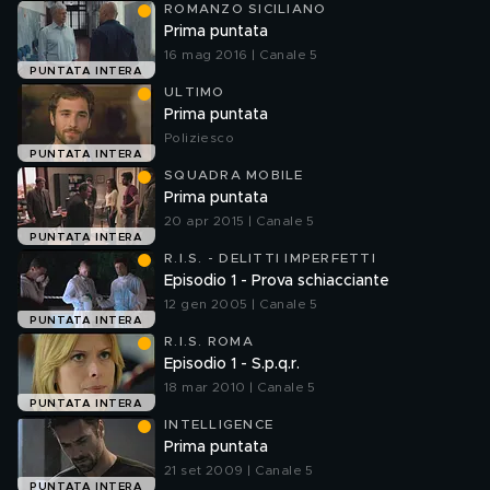
ROMANZO SICILIANO
Prima puntata
16 mag 2016 | Canale 5
PUNTATA INTERA
ULTIMO
Prima puntata
Poliziesco
PUNTATA INTERA
SQUADRA MOBILE
Prima puntata
20 apr 2015 | Canale 5
PUNTATA INTERA
R.I.S. - DELITTI IMPERFETTI
Episodio 1 - Prova schiacciante
12 gen 2005 | Canale 5
PUNTATA INTERA
R.I.S. ROMA
Episodio 1 - S.p.q.r.
18 mar 2010 | Canale 5
PUNTATA INTERA
INTELLIGENCE
Prima puntata
21 set 2009 | Canale 5
PUNTATA INTERA