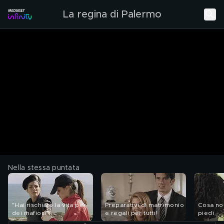
La regina di Palermo
Nella stessa puntata
"Hai rischiato la vita per
Preparativi di matrimonio
Cosa nos
dei mafiosi"
e regali per tutti!
piedi