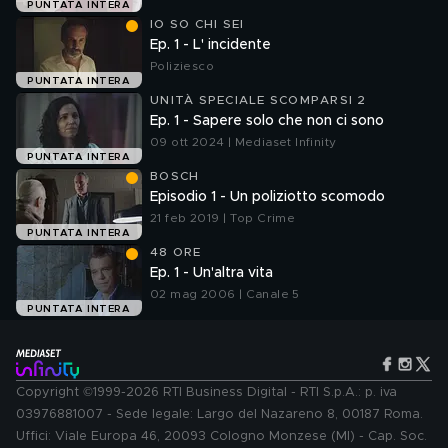
PUNTATA INTERA
IO SO CHI SEI
Ep. 1 - L' incidente
Poliziesco
PUNTATA INTERA
UNITÀ SPECIALE SCOMPARSI 2
Ep. 1 - Sapere solo che non ci sono
09 ott 2024 | Mediaset Infinity
PUNTATA INTERA
BOSCH
Episodio 1 - Un poliziotto scomodo
21 feb 2019 | Top Crime
PUNTATA INTERA
48 ORE
Ep. 1 - Un'altra vita
02 mag 2006 | Canale 5
PUNTATA INTERA
Copyright ©1999-2026 RTI Business Digital - RTI S.p.A.: p. iva
03976881007 - Sede legale: Largo del Nazareno 8, 00187 Roma.
Uffici: Viale Europa 46, 20093 Cologno Monzese (MI) - Cap. Soc.