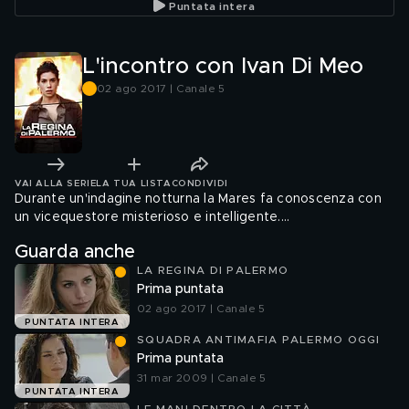
Puntata intera
L'incontro con Ivan Di Meo
02 ago 2017 | Canale 5
VAI ALLA SERIE
LA TUA LISTA
CONDIVIDI
Durante un'indagine notturna la Mares fa conoscenza con
un vicequestore misterioso e intelligente....
Guarda anche
LA REGINA DI PALERMO
Prima puntata
02 ago 2017 | Canale 5
PUNTATA INTERA
SQUADRA ANTIMAFIA PALERMO OGGI
Prima puntata
31 mar 2009 | Canale 5
PUNTATA INTERA