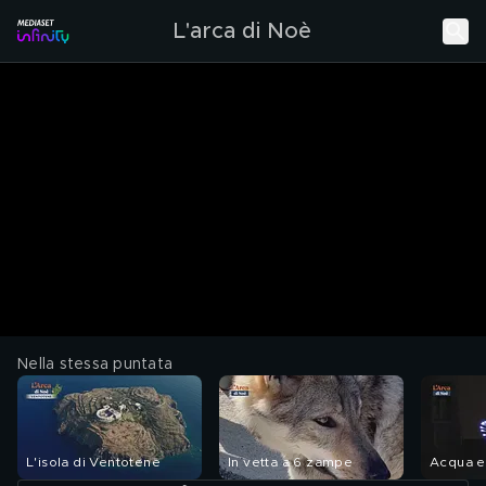
L'arca di Noè
Nella stessa puntata
L'isola di Ventotene
In vetta a 6 zampe
Acqua e 