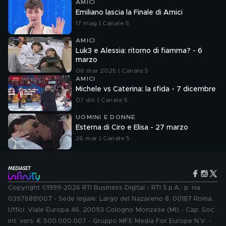
AMICI
Emiliano lascia la Finale di Amici
17 mag | Canale 5
AMICI
Luk3 e Alessia: ritorno di fiamma? - 6
marzo
06 mar 2025 | Canale 5
AMICI
Michele vs Caterina: la sfida - 7 dicembre
07 dic | Canale 5
UOMINI E DONNE
Esterna di Ciro e Elisa - 27 marzo
26 mar | Canale 5
Copyright ©1999-2026 RTI Business Digital - RTI S.p.A.: p. iva
03976881007 - Sede legale: Largo del Nazareno 8, 00187 Roma.
Uffici: Viale Europa 46, 20093 Cologno Monzese (MI) - Cap. Soc.
int. vers. € 500.000.007 - Gruppo MFE Media For Europe N.V. -