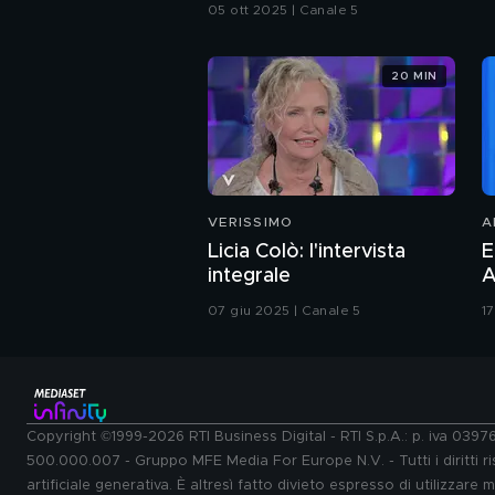
05 ott 2025 | Canale 5
20 MIN
VERISSIMO
A
Licia Colò: l'intervista
E
integrale
A
07 giu 2025 | Canale 5
1
Copyright ©1999-2026 RTI Business Digital - RTI S.p.A.: p. iva 039
500.000.007 - Gruppo MFE Media For Europe N.V. - Tutti i diritti ris
artificiale generativa. È altresì fatto divieto espresso di utilizzare