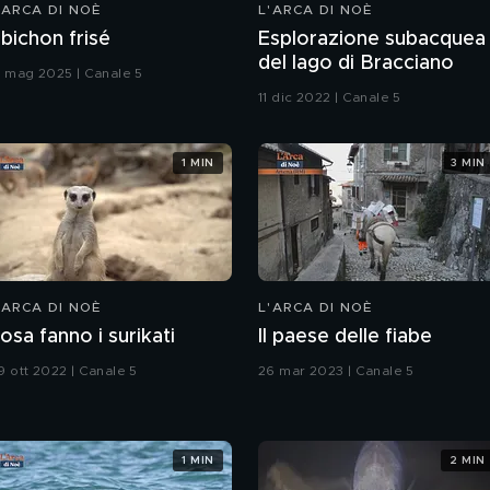
'ARCA DI NOÈ
L'ARCA DI NOÈ
l bichon frisé
Esplorazione subacquea
del lago di Bracciano
8 mag 2025 | Canale 5
11 dic 2022 | Canale 5
1 MIN
3 MIN
'ARCA DI NOÈ
L'ARCA DI NOÈ
osa fanno i surikati
Il paese delle fiabe
9 ott 2022 | Canale 5
26 mar 2023 | Canale 5
1 MIN
2 MIN