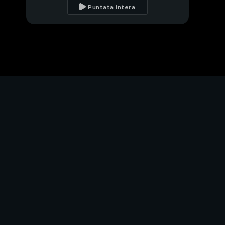
Puntata intera
A bordo dell'Arca
oggi