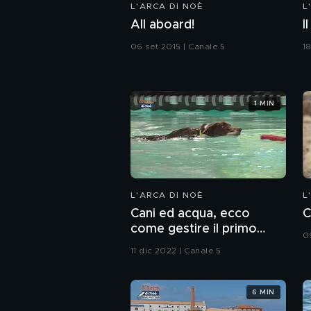
L'ARCA DI NOÈ
L
All aboard!
I
06 set 2015 | Canale 5
1
1 MIN
L'ARCA DI NOÈ
L
Cani ed acqua, ecco
C
come gestire il primo
0
approccio
11 dic 2022 | Canale 5
6 MIN