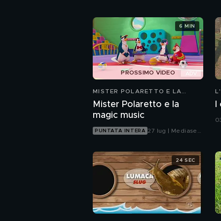
6 MIN
PROSSIMO VIDEO
MISTER POLARETTO E LA
L
MAGIC MUSIC
Mister Polaretto e la
I
magic music
0
27 lug | Mediaset
PUNTATA INTERA
Infinity
24 SEC