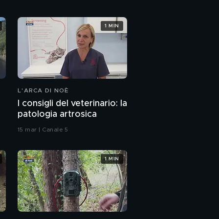
1 MIN
L'ARCA DI NOÈ
I consigli del veterinario: la
patologia artrosica
15 mar | Canale 5
1 MIN