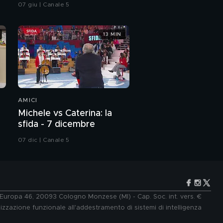
integrale
07 giu | Canale 5
13 MIN
AMICI
Michele vs Caterina: la
sfida - 7 dicembre
07 dic | Canale 5
e Europa 46, 20093 Cologno Monzese (MI) - Cap. Soc. int. vers. €
lizzazione funzionale all'addestramento di sistemi di intelligenza