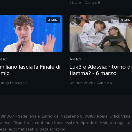
Chiatti"
26 apr | Canale 5
4 MIN
9 MIN
MICI
AMICI
miliano lascia la Finale di
Luk3 e Alessia: ritorno di
mici
fiamma? - 6 marzo
7 mag | Canale 5
06 mar 2025 | Canale 5
76881007 - Sede legale: Largo del Nazareno 8, 00187 Roma. Uffici: Vial
ervati. Rispetto ai contenuti trasmessi e/o riprodotti è vietata ogni uti
 mezzi automatizzati di data scraping.