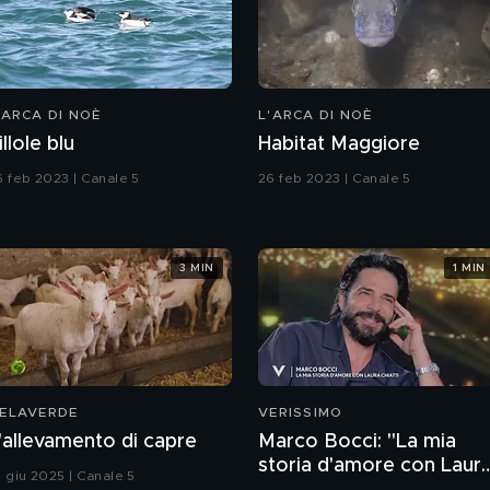
'ARCA DI NOÈ
L'ARCA DI NOÈ
illole blu
Habitat Maggiore
6 feb 2023 | Canale 5
26 feb 2023 | Canale 5
3 MIN
1 MIN
ELAVERDE
VERISSIMO
'allevamento di capre
Marco Bocci: "La mia
storia d'amore con Laur
1 giu 2025 | Canale 5