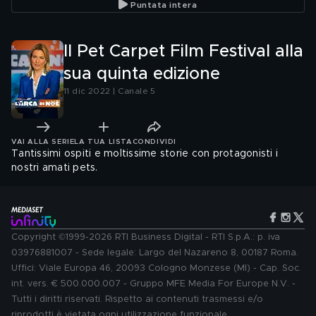
Puntata intera
Il Pet Carpet Film Festival alla
sua quinta edizione
11 dic 2022 | Canale 5
VAI ALLA SERIE
LA TUA LISTA
CONDIVIDI
Tantissimi ospiti e moltissime storie con protagonisti i
nostri amati pets.
Copyright ©1999-2026 RTI Business Digital - RTI S.p.A.: p. iva
03976881007 - Sede legale: Largo del Nazareno 8, 00187 Roma.
Uffici: Viale Europa 46, 20093 Cologno Monzese (MI) - Cap. Soc.
int. vers. € 500.000.007 - Gruppo MFE Media For Europe N.V. -
Tutti i diritti riservati. Rispetto ai contenuti trasmessi e/o
riprodotti è vietata ogni utilizzazione funzionale