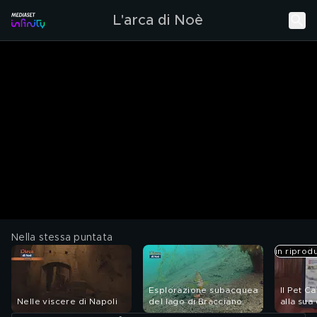
L'arca di Noè
Nella stessa puntata
in riprod
Esplorazione subacquea
Il Pet C
Nelle viscere di Napoli
del lago di Bracciano
alla sua